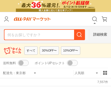
リセット
カテゴリ
カテゴリ
すべて
すべて
価格
価格
すべて
すべて
詳細検索
支払い方法
支払い方法
すべて
すべて
すべて
30%OFF〜
10%OFF〜
その他の条件
その他の条件
送料無料
ポイントUPセレクト
送料無料
送料無料
タイムセール
タイムセール
配達先：
Pontaパス特典対象すべて
Pontaパス特典対象すべて
ポイントUPセレクトのみ
ポイントUPセレクトのみ
7,557
件
サンキュー配送対象
サンキュー配送対象
レビューキャンペーン
レビューキャンペーン
キーワード
キーワード