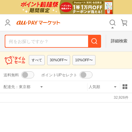
リセット
カテゴリ
カテゴリ
すべて
すべて
価格
価格
すべて
すべて
詳細検索
支払い方法
支払い方法
すべて
すべて
すべて
30%OFF〜
10%OFF〜
その他の条件
その他の条件
送料無料
ポイントUPセレクト
送料無料
送料無料
タイムセール
タイムセール
配達先：
Pontaパス特典対象すべて
Pontaパス特典対象すべて
ポイントUPセレクトのみ
ポイントUPセレクトのみ
32,926
件
サンキュー配送対象
サンキュー配送対象
レビューキャンペーン
レビューキャンペーン
キーワード
キーワード