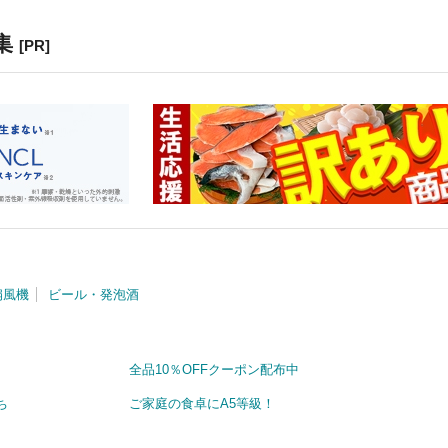
集
[PR]
扇風機
ビール・発泡酒
全品10％OFFクーポン配布中
ち
ご家庭の食卓にA5等級！