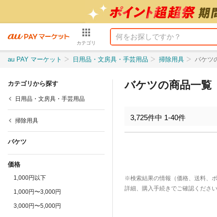
カテゴリ
au PAY マーケット
日用品・文房具・手芸用品
掃除用具
バケツ
バケツの商品一覧
カテゴリから探す
日用品・文房具・手芸用品
3,725
件中
1
-
40
件
掃除用具
バケツ
価格
1,000円以下
※検索結果の情報（価格、送料、
詳細、購入手続きでご確認くださ
1,000円〜3,000円
3,000円〜5,000円