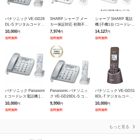
パナソニック VE-GD28
SHARP シャープ メー
シャープ SHARP 電話
DL-S デジタルコードレ
カー保証対応 初期不良
機 [子機1台 /コードレ
ス電話機 子機1台付き
対応 JD-G33CL デジタ
ス] ホワイト系 JD-G57
10,000
7,974
14,127
円
円
円
シルバー
ルコードレス電話機 ホ
CL
送料無料
送料無料
送料無料
ワイト シャープ SHAR
P
パナソニック Panasoni
Panasonic パナソニッ
パナソニック VE-GDS1
c コードレス電話機 [子
ク VE-GD28DL-S コー
8DL-T デジタルコード
機1台 / コードレス] シ
ドレス電話機(子機1台
レス電話機 充電台付親
10,000
9,990
10,000
円
円
円
ルバー VE-GD28DL-S
付き)
機および子機1台 ブラ
送料無料
送料無料
送料無料
ウン VEGDS18DLT
もっと見る