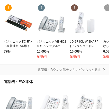
1
2
3
4
除外ワード
パナソニック KX-FAN
パナソニック VE-GD2
JD-SF3CL-W SHARP
カシ
190 普通紙FAX用イン
8DL-S デジタルコー
[デジタルコードレス
なし
クフィルム (15m×1本
ドレス電話機 子機1台
電話機(子機1台タイ
SS-
778
10,000
10,008
6,5
円
円
円
入り) KXFAN190
付き シルバー
プ) ホワイト系]
送料無料
送料無料
送料
電話機・FAXの人気ランキングをもっと見る
電話機・FAX本体