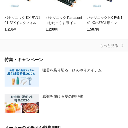
パナソニック KX-FAN1
パナソニック Panasoni
パナソニック KX-FAN1
91 FAXインクフィルム
c おたっくす用 インク
41 KX−37CL用インク
15mX1本 KXFAN191 F
フィルム KX‐FAN190W
フィルム【1本】 KXFA
1,236
1,290
1,507
円
円
円
AX用インクフィルム
N141 FAX用インクフィ
ルム
もっと見る
特集・キャンペーン
猛暑を乗り切る！ひんやりアイテム
感謝を届ける夏の贈り物
メーカーのイチオシ特集
[PR]