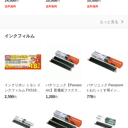
14,000
10,008
10,000
円
円
円
き) ホワイト
ワイト系]
子機1台付き 迷惑電話
送料無料
送料無料
送料無料
防止対策 シルバー
もっと見る
インクフィルム
インクリボン ミヨシ イ
パナソニック【Panaso
パナソニック Panasoni
ンクフィルム FXS18PB
nic】普通紙ファクス用
c おたっくす用インク
-5 パナソニック汎用 FA
インクフィルム2本入 K
フィルム KX‐FAN190
2,590
1,200
778
円
円
円
X用インクリボン 18m
X-FAN190W★おたっく
5本入り インク
す【KXFAN190W