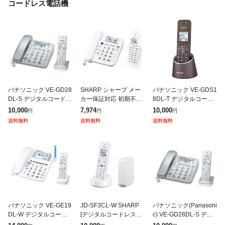
コードレス電話機
パナソニック VE-GD28
SHARP シャープ メー
パナソニック VE-GDS1
DL-S デジタルコードレ
カー保証対応 初期不良
8DL-T デジタルコード
ス電話機 子機1台付き
対応 JD-G33CL デジタ
レス電話機 充電台付親
10,000
7,974
10,000
円
円
円
シルバー
ルコードレス電話機 ホ
機および子機1台 ブラ
送料無料
送料無料
送料無料
ワイト シャープ SHAR
ウン VEGDS18DLT
P
パナソニック VE-GE19
JD-SF3CL-W SHARP
パナソニック(Panasoni
DL-W デジタルコード
[デジタルコードレス電
c) VE-GD28DL-S デジ
レス電話機(子機1台付
話機(子機1台タイプ) ホ
タルコードレス電話機