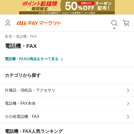
カテゴリ
すべて
家電
電話機・FAX
価格
すべて
電話機・FAX
支払い方法
すべて
電話機・FAXの商品をすべて見る
その他の条件
カテゴリから探す
送料無料
タイムセール
付属品・消耗品・アクセサリ
Pontaパス特典対象すべて
ポイントUPセレクトのみ
サンキュー配送対象
レビューキャンペーン
電話機・FAX本体
その他電話機・FAX
キーワード
電話機・FAX
人気ランキング