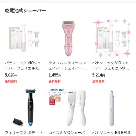
乾電池式シェーバー
パナソニック VIOシェ
テスコム レディースシ
パナソニック VIOシェ
ーバー フェリエ IPX7防
ェイバー シェイバー 乾
ーバー フェリエ IPX7防
水 ドライ剃り 除毛器
電池式 水洗いOK メル
水 ドライ剃り 除毛器
5,026
1,455
5,214
円
円
円
乾電池式 ベージュ調 E
ティピンク TT250A-P
乾電池式 ベージュ調 E
送料無料
送料無料
送料無料
S-WV63-E
S-WV63-E
フィリップス ボディ ト
コイズミ VIOシェーバ
パナソニック ES-EF10-