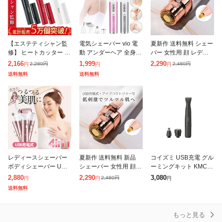
【エステティシャン監
電気シェーバー vio 電
夏新作 送料無料 シェー
修】 ヒートカッター ア
動 アンダーヘア 全身 1
バー 女性用 顔 レディ
ンダーヘアー VIO シェ
台5役 女性 シェーバー
ース 電動 USB充電式
2,166
1,999
2,290
2,280
円
2,480
円
円
円
円
ーバー レディースシェ
レディースシェーバー
電気シェーバー フェイ
送料無料
送料無料
ーバー 女性用シェーバ
vio専用シェーバー USB
スシェーバー 眉毛 産毛
ー アンダーヘ
ムダ毛
レディースシェーバー
夏新作 送料無料 新品
コイズミ USB充電 グル
ボディシェーバー USB
シェーバー 女性用 顔
ーミングキット KMC-0
充電式 眉毛シェーバー
レディース 電動 USB充
751H チャコールグレ
2,880
2,290
3,080
2,480
円
円
円
円
4種類刃付き 4in1 デリ
電式 電気シェーバー フ
ー KOIZUMI KMC0751
送料無料
ケートゾーン 電気シェ
ェイスシェーバー 眉毛
トータルケア 水
ーバー
産毛
もっと見る