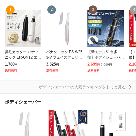
1
2
3
4
除外ワード
鼻毛カッター パナソ
パナソニック ES-WF5
【新モデル&1台多
【エ
ニック ER-GN12 エチ
3-V フェイスフェリエ
役】ボディシェーバー
修】
ケットカッター 日本
顔用ウブ毛ケア バイ
メンズシェーバー 髭
アン
1,780
3,325
2,699
2,1
2,999
円
円
円
円
製 電池式 水洗い 眉毛
オレット
剃り 電動 LEDディス
シェ
送料無料
送料無料
送料無料
送料
ヒゲ 耳毛 メンズ レデ
プレ メンズ シェーバ
スシ
ィース 携
ー メンズ ひげそり
シェ
ヘ
ボディシェーバーの人気ランキングをもっと見る
ボディシェーバー