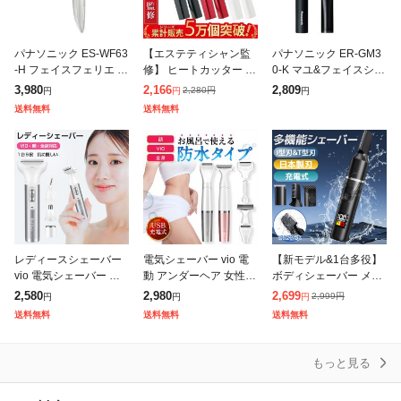
パナソニック ES-WF63
【エステティシャン監
パナソニック ER-GM3
-H フェイスフェリエ 顔
修】 ヒートカッター ア
0-K マユ&フェイスシェ
用ウブ毛ケア グレー
ンダーヘアー VIO シェ
ーバー 黒ERGM30K
3,980
2,166
2,809
2,280
円
円
円
円
ーバー レディースシェ
送料無料
送料無料
ーバー 女性用シェーバ
ー アンダーヘ
レディースシェーバー
電気シェーバー vio 電
【新モデル&1台多役】
vio 電気シェーバー シ
動 アンダーヘア 女性用
ボディシェーバー メン
ェーバー 顔 脱毛 電気
全身 フェイスシェーバ
ズシェーバー 髭剃り 電
2,580
2,980
2,699
2,999
円
円
円
円
カミソリ デリケート 女
ー vライン 眉毛 ボディ
動 LEDディスプレ メン
送料無料
送料無料
送料無料
性 除毛 女性用 全身 フ
レディースシェーバー
ズ シェーバー メンズ
ェイス
ムダ
ひげそり
もっと見る