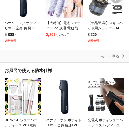
パナソニック ボディト
【大特価】電動シェー
【新品登場!】スキンヘ
リマー 全身 腕 脚 VIO
バー vio 脱毛 電動 防水
ッド用シェーバー 6Dス
ワキ 胸 へそ周り 手 指
アンダーヘア 女性用 全
キンヘッド シェーバー
5,800
3,801
6,320
3,919
円
円
円
円
防水 お風呂剃り 水洗い
身 フェイスシェーバー
マグネット着脱式 ハゲ
送料無料
送料無料
ER-GK23-A ダ
vライン 眉毛 ボディ ム
用シェーバー 坊主用シ
ダ
ェーバー 頭髪
もっと見る
お風呂で使える防水仕様
RENAGE シェーバー
パナソニック ボディト
充電式 ボディシェーバ
レディース VIO 電気シ
リマー 全身 腕 脚 VIO
ー メンズ レディース VI