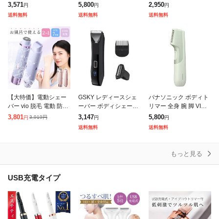
ェーバー 女性 ボディ
ワキ 胸 へそ周り 手 指
O 全身対応 電気シェー
3,571
5,800
2,950
円
円
円
全身 顔 脇 すね毛 ムダ
防水 お風呂剃り 水洗い
バー 電動バリカン 髭剃
送料無料
送料無料
送料無料
毛処理 眉毛 防水設計 T
ER-GK23-A ダ
り ひげそり トリマー
全身
【大特価】電動シェー
GSKY レディースシェ
パナソニック ボディト
バー vio 脱毛 電動 防水
ーバー ボディシェーバ
リマー 全身 腕 脚 VIO
アンダーヘア 女性用 全
ー ヒゲトリマー 1台2役
ワキ 胸 へそ周り 手 指
3,801
3,147
5,800
3,919
円
円
円
円
身 フェイスシェーバー
USB充電式 敏感肌 全身
防水 お風呂剃り 水洗い
送料無料
送料無料
vライン 眉毛 ボディ ム
防水 お風呂 顔 VIO
ER-GK23-G ラ
ダ
もっと見る
USB充電タイプ