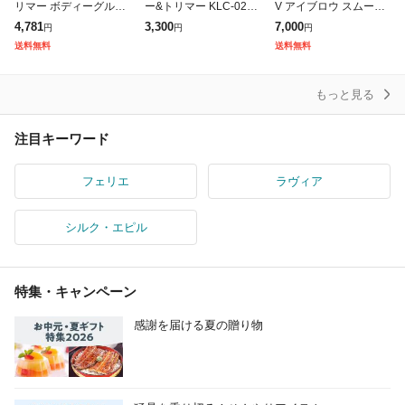
リマー ボディーグルー
ー&トリマー KLC-0280
V アイブロウ スムース
マー お風呂使用可カラ
ホワイト 乾電池式 正規
ピック 電動眉毛抜き ペ
4,781
3,300
7,000
円
円
円
ダ用乾電池式 BG1024/
品 送料無料 KOIZUMI K
ン型デザイン 乾電池式
送料無料
送料無料
17 ブラック/ブルー
LC0280 小
バイオレット
もっと見る
注目キーワード
フェリエ
ラヴィア
シルク・エピル
特集・キャンペーン
感謝を届ける夏の贈り物