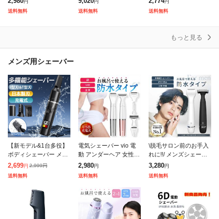
2,980
9,020
2,774
円
円
円
ー vライン 眉毛 ボディ
io 女性用 ビキニライン
ビキニライン ムダ毛処
送料無料
送料無料
送料無料
レディースシェーバー
ムダ毛処理 vゾーン
理 vゾーン 処理 シェ
ムダ
もっと見る
メンズ用シェーバー
【新モデル&1台多役】
電気シェーバー vio 電
\脱毛サロン前のお手入
ボディシェーバー メン
動 アンダーヘア 女性用
れに!!/ メンズシェーバ
ズシェーバー 髭剃り 電
全身 フェイスシェーバ
ー ボディシェーバー 電
2,699
2,980
3,280
2,999
円
円
円
円
動 LEDディスプレ メン
ー vライン 眉毛 ボディ
気シェーバー vioシェー
送料無料
送料無料
送料無料
ズ シェーバー メンズ
レディースシェーバー
バー 電動シェーバー ア
ひげそり
ムダ
ンダー