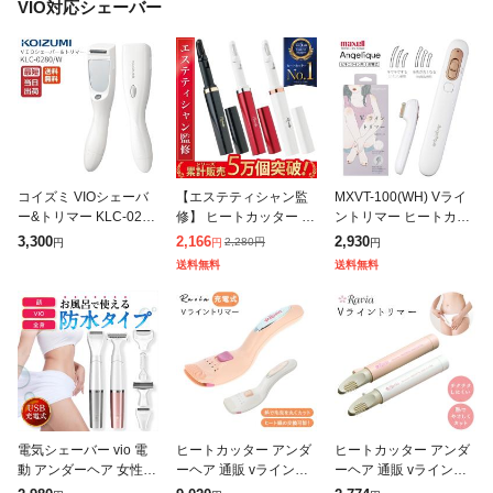
VIO対応シェーバー
コイズミ VIOシェーバ
【エステティシャン監
MXVT-100(WH) Vライ
ー&トリマー KLC-0280
修】 ヒートカッター ア
ントリマー ヒートカッ
ホワイト 乾電池式 正規
ンダーヘアー VIO シェ
ター デリケートゾーン
3,300
2,166
2,930
2,280
円
円
円
円
品 送料無料 KOIZUMI K
ーバー レディースシェ
充電式 シェーバー 女性
送料無料
送料無料
LC0280 小
ーバー 女性用シェーバ
男性 レディース メンズ
ー アンダーヘ
電気シェーバー vio 電
ヒートカッター アンダ
ヒートカッター アンダ
動 アンダーヘア 女性用
ーヘア 通販 vライント
ーヘア 通販 vライント
全身 フェイスシェーバ
リマー フローラ ravia v
リマー ravia vio 女性用