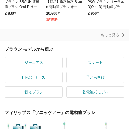
ブラウン BRAUN 電動
【新品】送料無料 Brau
P&G ブラウン オーラル
歯ブラシ Oral-B オーラ
n 電動歯ブラシ オーラ
B(Oral-B) 電動歯ブラシ
ルB すみずみクリーンP
ルB iO3 IOG3.1C6.0 BK
D100 すみずみクリー
2,830
10,600
2,950
円
円
円
RO [ 回転式 ] ホワイト
H マットブラック
ンマルチアクション 本
送料無料
D1004132
体 1本 D100-4
もっと見る
ブラウン モデルから選ぶ
ジーニアス
スマート
PROシリーズ
子ども向け
替えブラシ
乾電池式モデル
フィリップス「ソニッケアー」の電動歯ブラシ