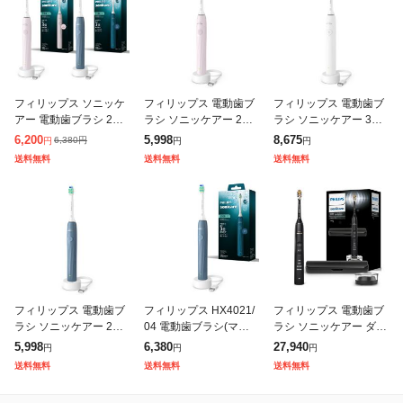
フィリップス ソニッケ
フィリップス 電動歯ブ
フィリップス 電動歯ブ
アー 電動歯ブラシ 210
ラシ ソニッケアー 210
ラシ ソニッケアー 310
0シリーズ HX4021
0シリーズ HX4021/03
0シリーズ HX4031/21
6,200
5,998
8,675
6,380
円
円
円
円
ライトピンク HX4021-
ホワイト HX4031-21
送料無料
送料無料
送料無料
03 音波水流
音波水流
フィリップス 電動歯ブ
フィリップス HX4021/
フィリップス 電動歯ブ
ラシ ソニッケアー 210
04 電動歯ブラシ(マリ
ラシ ソニッケアー ダイ
0シリーズ HX4021/04
ンブルー)Philips Sonic
ヤモンドクリーン9000
5,998
6,380
27,940
円
円
円
マリンブルー HX4021-
are ソニッケアー 2100
HX9911/14 ブラック
送料無料
送料無料
送料無料
04 音波水流
シリーズ[