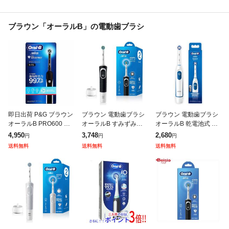
ブラウン「オーラルB」の電動歯ブラシ
即日出荷 P&G ブラウン
ブラウン 電動歯ブラシ
ブラウン 電動歯ブラシ
オーラルB PRO600 ブ
オーラルB すみずみク
オーラルB 乾電池式 DB
ラックエディション 電
リーン D1004132BKN
5010N 電動ハブラシ オ
4,950
3,748
2,680
円
円
円
動歯ブラシ本体
ブラック 電動ハブラシ
ーラルケア 充電式 歯磨
送料無料
送料無料
送料無料
オーラルケア 回転式 充
き はみがき 歯垢除去 O
電