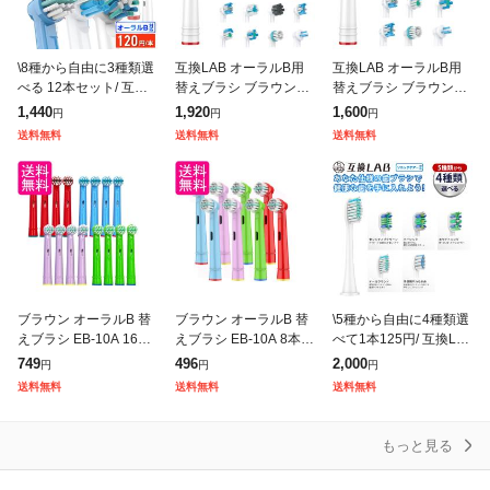
\8種から自由に3種類選
互換LAB オーラルB用
互換LAB オーラルB用
べる 12本セット/ 互換L
替えブラシ ブラウン互
替えブラシ ブラウン互
AB オーラルB替えブラ
換 16種類から4種類選
換 11種類から4種類選
1,440
1,920
1,600
円
円
円
シ ブラウン oralB用 8
べる 16本セット 子供
べる 16本セット 子供
送料無料
送料無料
送料無料
種類から3種類選べる
やわらか極細毛 キッズ
キッズ マルチアクショ
マルチ
ン ホワ
ブラウン オーラルB 替
ブラウン オーラルB 替
\5種から自由に4種類選
えブラシ EB-10A 16本
えブラシ EB-10A 8本セ
べて1本125円/ 互換LA
セット 互換品 歯ブラシ
ット 互換品 歯ブラシ
B ソニッケア替えブラ
749
496
2,000
円
円
円
やわらかめ 子供用 キッ
やわらかめ 子供用 キッ
シ 互換 フィリップス互
送料無料
送料無料
送料無料
ズ (管理S) 送料無料
ズ (管理S) 送料無料
換 5種類から4種類選べ
る 1
もっと見る