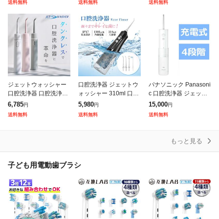
送料無料
送料無料
送料無料
水 水流洗浄 強弱切り替
ーピック 防水 300ml ノ
フロス 歯間 歯石ジェッ
え 舌磨き
ズル3
ト洗浄 US
ジェットウォッシャー
口腔洗浄器 ジェットウ
パナソニック Panasoni
口腔洗浄器 口腔洗浄機
ォッシャー 310ml 口内
c 口腔洗浄器 ジェット
ウォーター 口内洗浄器
洗浄器 超音波 携帯型
ウォッシャー ドルツ 超
6,785
5,980
15,000
円
円
円
フロス タンクレス マウ
コードレス 充電式 口腔
音波水流モデル 携帯用
送料無料
送料無料
送料無料
スウォッシャー 防水 歯
ケア 舌クリーナー 歯間
AC100-240V (国
間 コード
ジェ
もっと見る
子ども用電動歯ブラシ