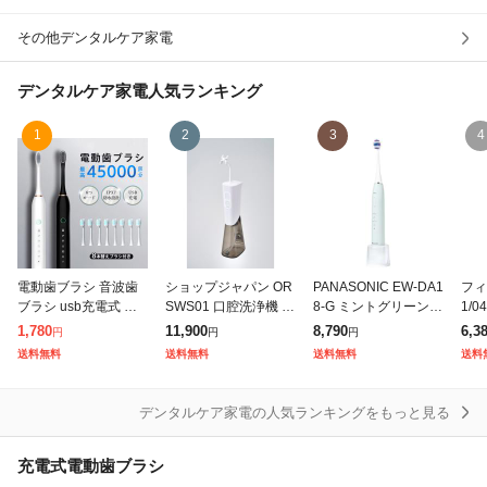
除外ワード
その他デンタルケア家電
デンタルケア家電
人気ランキング
1
2
3
4
電動歯ブラシ 音波歯
ショップジャパン OR
PANASONIC EW-DA1
フィ
ブラシ usb充電式 替
SWS01 口腔洗浄機 オ
8-G ミントグリーン
1/
えブラシ4本 ナノ歯ブ
ーラルスマイル 360度
ドルツ [音波振動ハブ
リンブ
1,780
11,900
8,790
6,3
円
円
円
ラシ 6つモード 大人
水流で一気に洗浄 3段
ラシ]
nic
送料無料
送料無料
送料無料
送料
高速振動 静音設計 IP
階の水圧調整
10
X7防水
デンタルケア家電の人気ランキングをもっと見る
充電式電動歯ブラシ