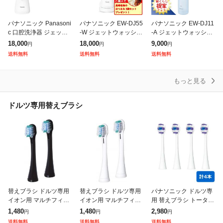
パナソニック Panasoni
パナソニック EW-DJ55
パナソニック EW-DJ11
c 口腔洗浄器 ジェット
-W ジェットウォッシャ
-A ジェットウォッシャ
ウォッシャー ドルツ 超
ー ドルツ パナソニック
ー ドルツ パナソニック
18,000
18,000
9,000
円
円
円
音波水流モデル AC100
白
青 EWDJ11A
送料無料
送料無料
送料無料
-240V (国内・海外
もっと見る
ドルツ専用替えブラシ
替えブラシ ドルツ専用
替えブラシ ドルツ専用
パナソニック ドルツ専
イオン用 マルチフィッ
イオン用 マルチフィッ
用 替えブラシ トータル
トタイプ パナソニック
トタイプ パナソニック
ケアブラシ 2本入×2セ
1,480
1,480
2,980
円
円
円
Panasonic EW0909-K
Panasonic EW0909-W
ット 計4本 EW0810-W-
送料無料
送料無料
送料無料