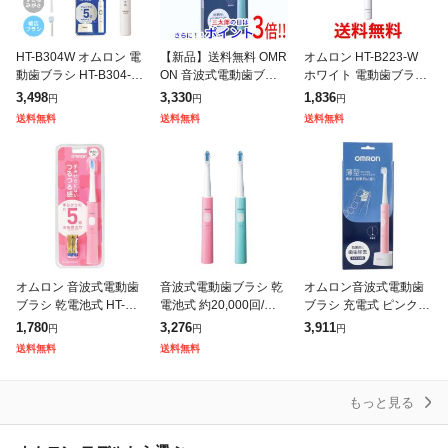
HT-B304W オムロン 電
【新品】送料無料 OMR
オムロン HT-B223-W
動歯ブラシ HT-B304-W
ON 音波式電動歯ブラ
ホワイト 電動歯ブラシ
軽量約46g ブラシ4本付
シ 乾電池式 HT-B2160-
音波式 乾電池式 送料無
3,498
3,330
1,836
円
円
円
き 音波式 充電式 ナビ
G グリーン
料
送料無料
送料無料
送料無料
タイマー搭載 2
オムロン 音波式電動歯
音波式電動歯ブラシ 乾
オムロン音波式電動歯
ブラシ 乾電池式 HT-B2
電池式 約20,000回/分の
ブラシ 充電式 ピンク H
14-PK ピンク 本体丸洗
高速音波振動で歯垢を
T B3030 PK【k】【ご
1,780
3,276
3,911
円
円
円
い 歯垢除去ブラシ付 ヘ
効果的に除去 パステル
注文後発送までに1週間
送料無料
送料無料
ルスケア 歯磨き OMRO
カラー OMRON オムロ
前後頂戴する場合がご
ン HT
ざいます】
もっと見る