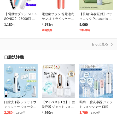
【 電動歯ブラシ STICK
電動歯ブラシ 乾電池式
【長期5年保証付】パナ
SONIC 】 25000回 携
サンゴ トラベルケース
ソニック Panasonic E
帯歯ブラシ 音波振動歯
付属 歯磨き フィリップ
W-DJ11-A(青) ジェット
1,180
4,761
9,000
円
円
円
ブラシ 携帯音波歯ブラ
ス HY1100/31
ウォッシャードルツ ジ
送料無料
送料無料
シ ハブラシ 携帯電動
ェット水流 携帯用
もっと見る
口腔洗浄機
口腔洗浄器 ジェットウ
【マイベスト1位】口腔
即納 口腔洗浄器 ジェッ
ォッシャー ウォーター
洗浄器 ジェットウォッ
トウォッシャー 口腔洗
フロス 3モード調節可
シャー 口腔洗浄機 ウォ
浄機 歯垢除去 替えノズ
3,280
4,990
1,799
9,800
円
1,999
円
円
円
円
能 USB充電式 IPX7防
ーターフロス ウォータ
ル4本付き ウォーター