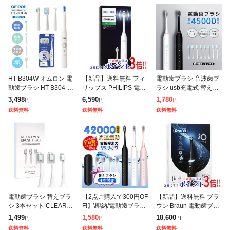
HT-B304W オムロン 電
【新品】送料無料 フィ
電動歯ブラシ 音波歯ブ
動歯ブラシ HT-B304-W
リップス PHILIPS 電動
ラシ usb充電式 替えブ
軽量約46g ブラシ4本付
歯ブラシ ソニッケアー
ラシ4本 ナノ歯ブラシ 6
3,498
6,590
1,780
円
円
円
き 音波式 充電式 ナビ
3100シリーズ 振動式 H
つモード 大人 高速振動
送料無料
送料無料
送料無料
タイマー搭載 2
X3672/23 ホワイ
静音設計 IPX7防水
電動歯ブラシ 替えブラ
【2点ご購入で300円OF
【新品】送料無料 ブラ
シ 3本セット CLEARL
F!】\即納/電動歯ブラシ
ウン Braun 電動歯ブラ
ABO専用 ※電動歯ブラ
音波ブラシ 替えブラシ
シ オーラルB iO5 IOG5
1,499
1,580
18,600
円
円
円
シ本体は別売りです オ
4本付き usb充電式 6モ
2J62KBK オーラルB(ブ
送料無料
送料無料
送料無料