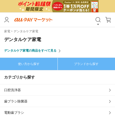
カテゴリ
すべて
家電
デンタルケア家電
価格
すべて
デンタルケア家電
支払い方法
すべて
デンタルケア家電の商品をすべて見る
その他の条件
使い方から探す
ブランドから探す
送料無料
タイムセール
カテゴリから探す
Pontaパス特典対象すべて
ポイントUPセレクトのみ
サンキュー配送対象
レビューキャンペーン
口腔洗浄器
歯ブラシ除菌器
キーワード
電動歯ブラシ