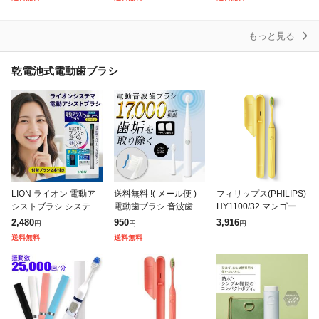
ーラルケア 歯石 歯垢
ード 防水 歯石除去
ラウン) 回転磨
高周波
もっと見る
乾電池式電動歯ブラシ
LION ライオン 電動ア
送料無料 !( メール便 )
フィリップス(PHILIPS)
シストブラシ システマ
電動歯ブラシ 音波歯ブ
HY1100/32 マンゴー 乾
本体 付替ブラシ2本付
ラシ 替えブラシ+キャ
電池式電動歯ブラシ
2,480
950
3,916
円
円
円
き 電動歯ブラシ 電動
ップ付き 防水 山切りカ
送料無料
送料無料
歯ブラシ 替えブラシ オ
ットブラシ 電池式 本体
ーラルケ
【 旅