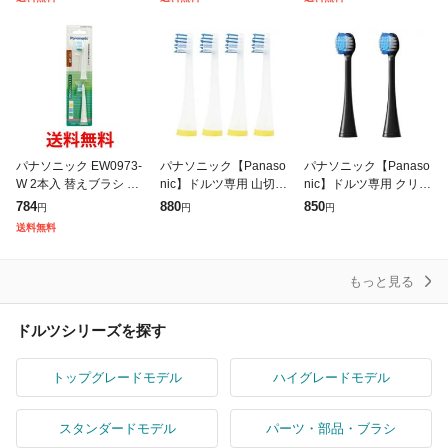
(2本入) 黒
(2本入) 白
2SET 白 【メール便】
パナソニック EW0973-
パナソニック【Panaso
パナソニック【Panaso
W 2本入 替えブラシ ス
nic】ドルツ専用 山切り
nic】ドルツ専用 クリー
リム用 マルチフィット
ブラシVヘッド 替えブ
ン&ホワイトブラシ 替
784
880
850
円
円
円
ブラシ ドルツ 専用 Pan
ラシ 4本入 白 EW0910
えブラシ 2本入 黒 EW0
送料無料
asonic 送料無料
4C-W★【EW0910
820-K★【EW0820
もっと見る
ドルツシリーズを探す
トップグレードモデル
ハイグレードモデル
スタンダードモデル
パーツ・部品・ブラシ