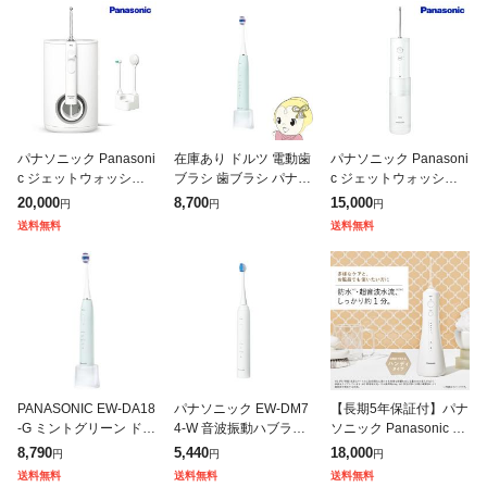
パナソニック Panasoni
在庫あり ドルツ 電動歯
パナソニック Panasoni
c ジェットウォッシャ
ブラシ 歯ブラシ パナソ
c ジェットウォッシャ
ー ドルツ EW-DJ75-W
ニック 音波振動ハブラ
ー ドルツ EW-DJ42-W
20,000
8,700
15,000
円
円
円
電動歯ブラシ ハブラシ
シ Doltz EW-DA18-G ミ
送料無料
送料無料
歯ブラシ
ントグリーン
PANASONIC EW-DA18
パナソニック EW-DM7
【長期5年保証付】パナ
-G ミントグリーン ドル
4-W 音波振動ハブラシ
ソニック Panasonic E
ツ [音波振動ハブラシ]
ドルツ 高速音波振動で
W-DJ55-W 白 ジェット
8,790
5,440
18,000
円
円
円
歯垢を除去 ホワイト
ウォッシャードルツ超
送料無料
送料無料
送料無料
音波水流防水コードレ