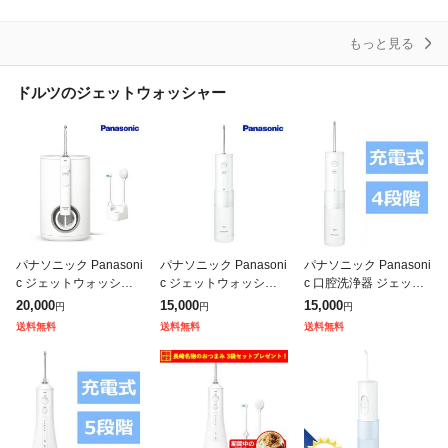
ス
もっと見る
ドルツのジェットウォッシャー
パナソニック Panasoni
パナソニック Panasoni
パナソニック Panasoni
c ジェットウォッシャ
c ジェットウォッシャ
c 口腔洗浄器 ジェット
ー ドルツ EW-DJ75-W
ー ドルツ EW-DJ42-W
ウォッシャー ドルツ 超
20,000
15,000
15,000
円
円
円
電動歯ブラシ ハブラシ
音波水流モデル 携帯用
送料無料
送料無料
送料無料
歯ブラシ
AC100-240V (国