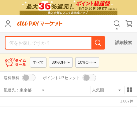
リセット
カテゴリ
カテゴリ
すべて
すべて
価格
価格
すべて
すべて
詳細検索
支払い方法
支払い方法
すべて
すべて
すべて
30%OFF〜
10%OFF〜
その他の条件
その他の条件
送料無料
ポイントUPセレクト
送料無料
送料無料
タイムセール
タイムセール
配達先：
Pontaパス特典対象すべて
Pontaパス特典対象すべて
ポイントUPセレクトのみ
ポイントUPセレクトのみ
1,007
件
サンキュー配送対象
サンキュー配送対象
レビューキャンペーン
レビューキャンペーン
キーワード
キーワード