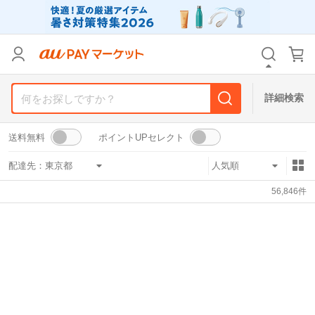
リセット
カテゴリ
カテゴリ
すべて
すべて
価格
価格
すべて
すべて
詳細検索
支払い方法
支払い方法
すべて
すべて
送料無料
ポイントUPセレクト
その他の条件
その他の条件
配達先：
送料無料
送料無料
タイムセール
タイムセール
56,846
件
Pontaパス特典対象すべて
Pontaパス特典対象すべて
ポイントUPセレクトのみ
ポイントUPセレクトのみ
サンキュー配送対象
サンキュー配送対象
レビューキャンペーン
レビューキャンペーン
キーワード
キーワード