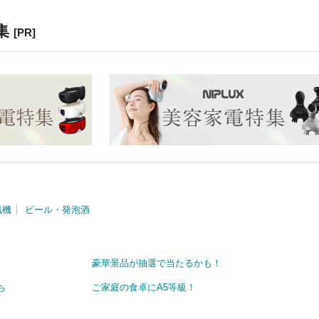
集
[PR]
風機
ビール・発泡酒
豪華景品が抽選で当たるかも！
ち
ご家庭の食卓にA5等級！