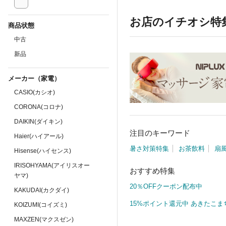
お店のイチオシ特
商品状態
中古
新品
メーカー（家電）
CASIO(カシオ)
CORONA(コロナ)
DAIKIN(ダイキン)
注目のキーワード
Haier(ハイアール)
暑さ対策特集
お茶飲料
扇
Hisense(ハイセンス)
IRISOHYAMA(アイリスオー
おすすめ特集
ヤマ)
20％OFFクーポン配布中
KAKUDAI(カクダイ)
15%ポイント還元中 あきたこま
KOIZUMI(コイズミ)
MAXZEN(マクスゼン)