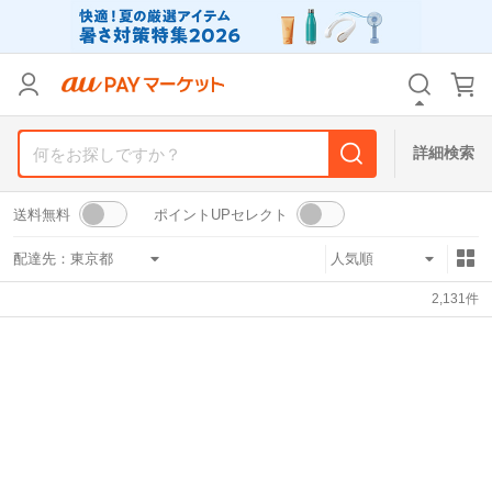
リセット
カテゴリ
カテゴリ
すべて
すべて
価格
価格
すべて
すべて
詳細検索
支払い方法
支払い方法
すべて
すべて
送料無料
ポイントUPセレクト
その他の条件
その他の条件
配達先：
送料無料
送料無料
タイムセール
タイムセール
2,131
件
Pontaパス特典対象すべて
Pontaパス特典対象すべて
ポイントUPセレクトのみ
ポイントUPセレクトのみ
サンキュー配送対象
サンキュー配送対象
レビューキャンペーン
レビューキャンペーン
キーワード
キーワード