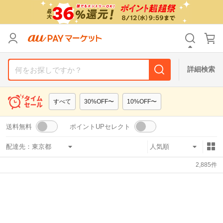
リセット
カテゴリ
カテゴリ
すべて
すべて
価格
価格
すべて
すべて
詳細検索
支払い方法
支払い方法
すべて
すべて
すべて
30%OFF〜
10%OFF〜
その他の条件
その他の条件
送料無料
ポイントUPセレクト
送料無料
送料無料
タイムセール
タイムセール
配達先：
Pontaパス特典対象すべて
Pontaパス特典対象すべて
ポイントUPセレクトのみ
ポイントUPセレクトのみ
2,885
件
サンキュー配送対象
サンキュー配送対象
レビューキャンペーン
レビューキャンペーン
キーワード
キーワード