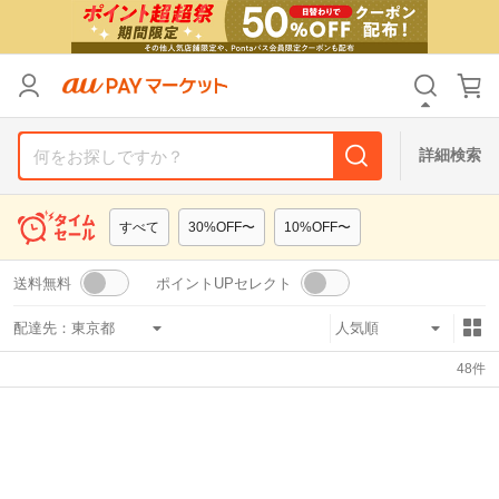
リセット
カテゴリ
カテゴリ
すべて
すべて
価格
価格
すべて
すべて
詳細検索
支払い方法
支払い方法
すべて
すべて
すべて
30%OFF〜
10%OFF〜
その他の条件
その他の条件
送料無料
ポイントUPセレクト
送料無料
送料無料
タイムセール
タイムセール
配達先：
Pontaパス特典対象すべて
Pontaパス特典対象すべて
ポイントUPセレクトのみ
ポイントUPセレクトのみ
48
件
サンキュー配送対象
サンキュー配送対象
レビューキャンペーン
レビューキャンペーン
キーワード
キーワード