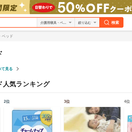
検索
絞り込む
・ベッド
ド
べて見る
ド
人気ランキング
2
位
3
位
4
位