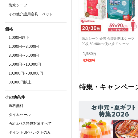
防水シーツ
その他介護用寝具・ベッド
価格
1,000円以下
防水シーツ 介護 介護用防水シーツ
20枚 59×90cm 使い捨て シーツ 防
1,000円〜3,000円
水シート おねしょ防水シート 介護
1,980
用 おねしょシ
円
3,000円〜5,000円
送料無料
5,000円〜10,000円
10,000円〜30,000円
30,000円以上
特集・キャンペー
その他条件
送料無料
タイムセール
Pontaパス特典対象すべて
ポイントUPセレクトのみ