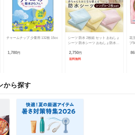
チャームナップ 少量用 132枚 15cc
シーツ 防水 2枚組 セット おねしょ
花
シーツ 防水シーツ おねしょ防水シ
プ5
ーツ シングル 介護用品 介護 ベビ
ンボ
1,780
2,750
86
円
ー用品 ベビー ペッ
円
送料無料
ンから探す