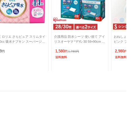
王 ロリエ さらピュア スリムタイ
介護用品 防水シーツ 使い捨て アイ
おねしょ防水シ
0cc 吸水ナプキン スーパージャ
リスオーヤマ * FYL-30 59×90cm 30
ピンク ブル
 44枚
枚入 PAS-28P 80×96cm 2
ーツ 防水シ
9
1,580
2,980
円
円
1,780
円
災用品 防災
円
送料無料
送料無料