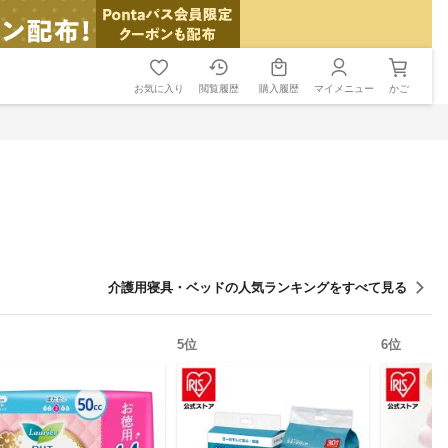
お気に入り
閲覧履歴
購入履歴
マイメニュー
かご
介護用寝具・ベッド
の人気ランキングをすべて見る
5
位
6
位