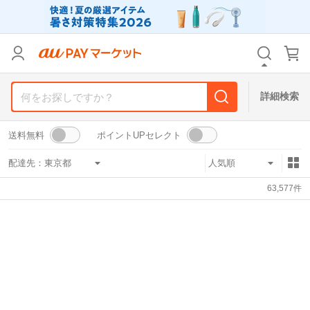
リセット
カテゴリ
カテゴリ
すべて
すべて
価格
価格
すべて
すべて
詳細検索
支払い方法
支払い方法
すべて
すべて
送料無料
ポイントUPセレクト
その他の条件
その他の条件
配達先：
送料無料
送料無料
タイムセール
タイムセール
63,577
件
Pontaパス特典対象すべて
Pontaパス特典対象すべて
ポイントUPセレクトのみ
ポイントUPセレクトのみ
サンキュー配送対象
サンキュー配送対象
レビューキャンペーン
レビューキャンペーン
キーワード
キーワード