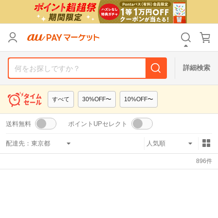
リセット
カテゴリ
カテゴリ
すべて
すべて
価格
価格
すべて
すべて
詳細検索
支払い方法
支払い方法
すべて
すべて
すべて
30%OFF〜
10%OFF〜
その他の条件
その他の条件
送料無料
ポイントUPセレクト
送料無料
送料無料
タイムセール
タイムセール
配達先：
Pontaパス特典対象すべて
Pontaパス特典対象すべて
ポイントUPセレクトのみ
ポイントUPセレクトのみ
896
件
サンキュー配送対象
サンキュー配送対象
レビューキャンペーン
レビューキャンペーン
キーワード
キーワード