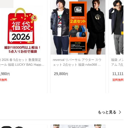
 2026 春 5点セット 数量限定
reversal リバーサル アウター スウ
福袋 メンズ 
ール 福箱 LUCKY BAG Happy
ェット 2点セット 福袋 rvbs068 中
アム 7点入
w Year SNS人気 送料無料
綿ジャケット トレーナー パーカー
ェット ボト
,980
29,800
11,111
円
メン
円
袋 メンズ
円
料無料
送料無料
もっと見る