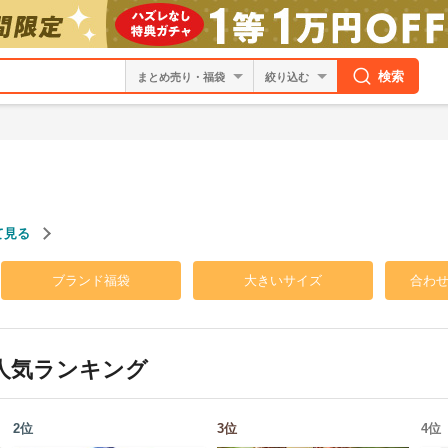
検索
絞り込む
て見る
ブランド福袋
大きいサイズ
合わ
人気ランキング
2
位
3
位
4
位