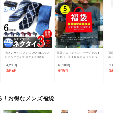
大きいサイズ メンズ DANIEL DOD
福袋 スコッチアンドソーダ SCOT
福袋
D ロングサイズ ネクタイ 3本セッ
CH&SODA 正規販売店 メンズ SCO
春セ
ト ウォッシャブル ギフト箱入 数量
TCH&SODA 2026年 49,500円福袋
Ne
4,290
49,500
13
限定 az-u
円
円
送料無料
送料無料
送
る！お得なメンズ福袋