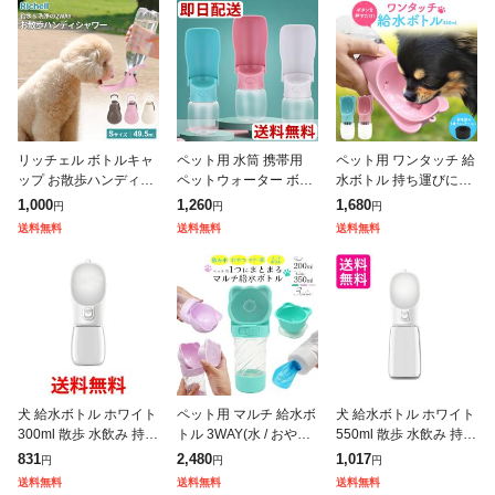
リッチェル ボトルキャ
ペット用 水筒 携帯用
ペット用 ワンタッチ 給
ップ お散歩ハンディシ
ペットウォーター ボト
水ボトル 持ち運びに便
ャワー Sサイズ ダーク
ル ワンタッチ ホワイト
利 水がこぼれない ロッ
1,000
1,260
1,680
円
円
円
ブラウン/ライトピンク/
犬 猫 ドッグ キャット
ク機能付き 犬 猫 散歩
送料無料
送料無料
送料無料
アイボリー | 携帯給水
散歩 ペット ウォーター
旅行 お出かけ 車 病院
器 犬 ペッ
ボトル
ペット
犬 給水ボトル ホワイト
ペット用 マルチ 給水ボ
犬 給水ボトル ホワイト
300ml 散歩 水飲み 持ち
トル 3WAY(水 / おやつ
550ml 散歩 水飲み 持ち
運び 携帯 給水器 犬グ
入れ / マナー袋入れ)持
運び 携帯 給水器 犬グ
831
2,480
1,017
円
円
円
ッズ ペット用品 お出か
ち運びに便利 犬 猫 散
ッズ ペット用品 お出か
送料無料
送料無料
送料無料
け 水やり 旅行 外出
歩 旅行 お出かけ 車
け 水やり 旅行 外出