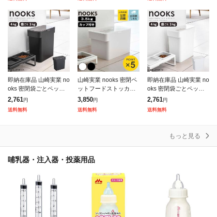
ワイト ブラック 5613
犬・小動物対応、流動
ス 密閉 犬 yamazaki ヌ
食・ミルク・薬の注入
ー
補
即納在庫品 山崎実業 no
山崎実業 nooks 密閉ペ
即納在庫品 山崎実業 no
oks 密閉袋ごとペット
ットフードストッカー
oks 密閉袋ごとペット
フードストッカー 3kg
ヌークス 3.5kg 計量カ
フードストッカー 3kg
2,761
3,850
2,761
円
円
円
計量カップ付 ブラック
ップ付 ( 49032080561
計量カップ付 ホワイト
送料無料
送料無料
送料無料
BK 05614 ヌークス
13 ペットフー
WH 05613 ヌークス
もっと見る
哺乳器・注入器・投薬用品