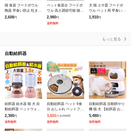
猫 食器 フードボウル
ペット食器台 フードボ
犬 猫 エサ皿 フードボ
陶器 早食い防止 吐き戻
ウル 高さ調節可能 猫食
ウル ペット用 早食い防
し防止 猫の食器 餌入れ
器 犬食器 ネコボウル
止 防止 ペットボウル
2,608
2,980
1,910
円
円
円
ペット 猫用 犬 皿 ご飯
猫用 犬用 陶器お皿 天
餌入れ 餌皿 食器 ペッ
送料無料
餌皿 スタンド 斜め 負
然竹 4段階 犬猫えさ入
トボウル スローフード
担
れ ごは
水飲み
もっと見る
自動給餌器
給餌器 給水器 猫 犬 自
自動給餌器 ペット 6食
自動給餌器 自動餌やり
動給餌器 ペットウォー
分 おしゃれ ペットフィ
機 猫 犬 【給餌器 おす
ター 自動給水器 ペット
ーダー ペット用品 健康
すめ No1】オートペッ
2,300
3,601
5,480
3,790
円
円
円
円
ボトル ペット 餌 自動
管理 餌やり機 自動 犬
トフィーダー 5g単位 定
送料無料
送料無料
送料無料
餌入れ エサ ペットフィ
猫 pt056
時定量 音声メッセージ
ーダー
録音機能