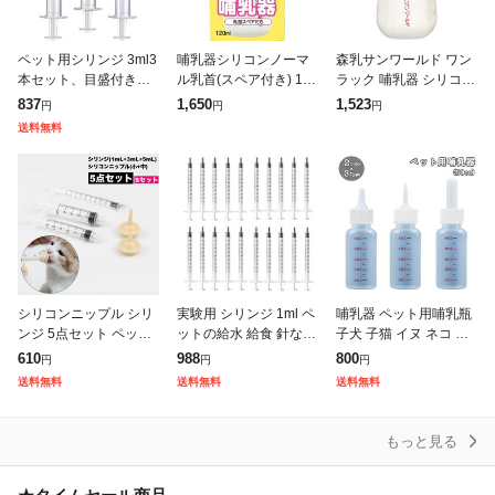
ペット用シリンジ 3ml3
哺乳器シリコンノーマ
森乳サンワールド ワン
本セット、目盛付きで
ル乳首(スペア付き) 120
ラック 哺乳器 シリコン
正確な計量、給餌・給
ml
ノーマル乳首 (スペア
837
1,650
1,523
円
円
円
水・投薬に最適、猫・
付) 120ml 【北海道・沖
送料無料
犬・小動物対応、流動
縄・離島配送不可】
食・ミルク・薬の注入
補
シリコンニップル シリ
実験用 シリンジ 1ml ペ
哺乳器 ペット用哺乳瓶
ンジ 5点セット ペット
ットの給水 給食 針なし
子犬 子猫 イヌ ネコ 犬
用品 子犬 子猫 老犬 老
注射器 子犬 猫 給水器 3
猫 赤ちゃん ケア用品
610
988
800
円
円
円
猫 小動物 哺乳用乳首
0本セット
お世話用品 目盛り付き
送料無料
送料無料
送料無料
注射器 フィーダー 経口
ミルクフィーダー ミル
投薬 介
クボト
もっと見る