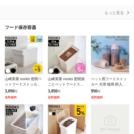
もっと見る
フード保存容器
山崎実業 nooks 密閉ペ
山崎実業 nooks 密閉袋
ペット用フードストッ
ットフードストッカー
ごとペットフードスト
カー 犬用 猫用 餌入れ
ヌークス 3.5kg 計量カ
ッカー ヌークス 3kg 計
保存容器 エサ保管 貯蔵
3,850
3,850
950
円
円
円
ップ付 ( 49032080561
量カップ付 ( 49032080
密閉 イヌ ネコ 大容量 1
送料無料
送料無料
送料無料
13 ペットフー
56137 ヌークシ
000ml 1500ml 入