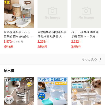
給餌器 給水器 ペット
自動給餌器 自動給水器
ペット 猫 餌やり機 給
自動的 猫用 多頭飼い
猫 給水器 給餌器 大容
水機 自動 ケージ用 給
猫 犬 自動給水器 餌や
量 自動 犬 ペット フー
餌器 コードレス 電源電
1,870
2,258
2,132
2,080
円
円
円
円
り機 取り外し可能 2匹
ド ディスペンサー オー
池不要 餌皿 エサ入れ
送料無料
送料無料
送料無料
用 ペットフィーダー 清
トペットフィーダー オ
水入れ 餌台 フードディ
潔便利
ートフ
スペンサ
もっと見る
給水機