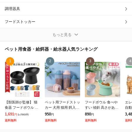
調理器具
除外ワード
フードストッカー
その他食器・給餌器・給水器
もっと見る
ペット用食器・給餌器・給水器
人気ランキング
1
2
3
4
【獣医師が監修】 猫
ペット用フードストッ
フードボウル 食べや
エレ
食器 フードボウル 吐
カー 犬用 猫用 餌入れ
すい 傾斜 高さがある
自動
き戻し防止 犬 ペット
保存容器 エサ保管 貯
おしゃれ 猫 犬 食器 餌
フー
1,691
950
890
3,4
1,780
円
円
円
円
ボウル ペット食器 餌
蔵 密閉 イヌ ネコ 大容
入れ ペット 猫用食器
ルタ
送料無料
送料無料
送料無料
送料
皿 エサ皿 水飲み 傾斜
量 1000ml 1500ml 入
猫の食器 吐き戻し ご
ダイ
斜め 負担軽減
飯皿 猫皿
ホワ