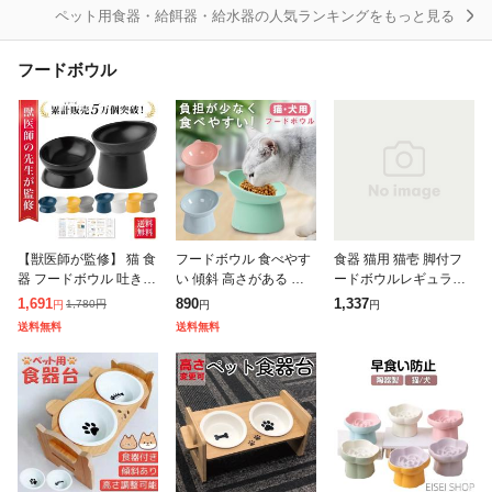
ペット用食器・給餌器・給水器の人気ランキングをもっと見る
フードボウル
【獣医師が監修】 猫 食
フードボウル 食べやす
食器 猫用 猫壱 脚付フ
器 フードボウル 吐き戻
い 傾斜 高さがある お
ードボウルレギュラー
し防止 犬 ペットボウル
しゃれ 猫 犬 食器 餌入
えさいれ 餌入れ ねこい
1,691
890
1,337
1,780
円
円
円
円
ペット食器 餌皿 エサ皿
れ ペット 猫用食器 猫
ち ごはんさら ご飯皿
送料無料
送料無料
水飲み 傾斜 斜め 負担
の食器 吐き戻し ご飯皿
ねこ 食べやすいさら 陶
軽減
猫皿
器 レンジ