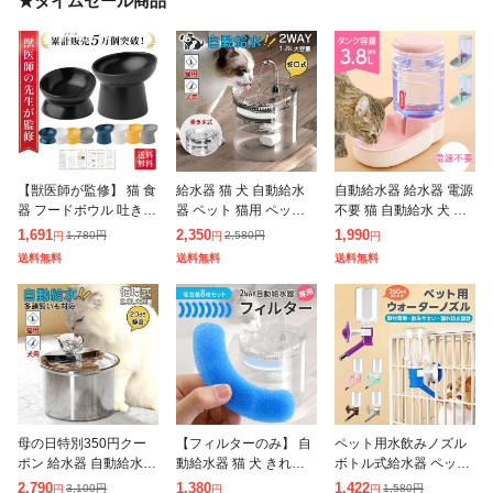
★タイムセール商品
【獣医師が監修】 猫 食
給水器 猫 犬 自動給水
自動給水器 給水器 電源
器 フードボウル 吐き戻
器 ペット 猫用 ペット
不要 猫 自動給水 犬 ペ
し防止 犬 ペットボウル
ウォーター 1.8L フィル
ット うさぎ 水飲み器
1,691
2,350
1,990
1,780
円
2,580
円
円
円
円
ペット食器 餌皿 エサ皿
ター 大容量 貯水 超静
自動 コードレス オスス
送料無料
送料無料
送料無料
水飲み 傾斜 斜め 負担
音 ペット給水器 給水機
メ 手入れ簡単 ランキン
軽減
水
グ 3
母の日特別350円クー
【フィルターのみ】 自
ペット用水飲みノズル
ポン 給水器 自動給水器
動給水器 猫 犬 きれい
ボトル式給水器 ペット
猫 犬 ステンレス製 2L
な水 浄水 水道水 軟水
給水ボトル ウォーター
2,790
1,380
1,422
3,100
円
1,580
円
円
円
円