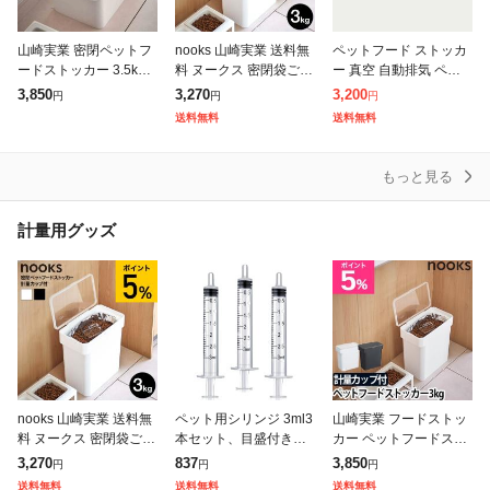
山崎実業 密閉ペットフ
nooks 山崎実業 送料無
ペットフード ストッカ
ードストッカー 3.5kg
料 ヌークス 密閉袋ごと
ー 真空 自動排気 ペッ
計量カップ付 ヌークス
ペットフードストッカ
トフード 収納バケツ 犬
3,850
3,270
3,200
円
円
円
5611 5612 ホワイト ブ
ー 3kg 計量カップ付 ホ
餌 猫餌 保存容器 真空
送料無料
送料無料
ラック nooks 公
ワイト ブラック 5613
ストッカー ワンタッチ
で制御 ドラ
もっと見る
計量用グッズ
nooks 山崎実業 送料無
ペット用シリンジ 3ml3
山崎実業 フードストッ
料 ヌークス 密閉袋ごと
本セット、目盛付きで
カー ペットフードスト
ペットフードストッカ
正確な計量、給餌・給
ッカー 密閉容器 保存容
3,270
837
3,850
円
円
円
ー 3kg 計量カップ付 ホ
水・投薬に最適、猫・
器 ストッカー 保存ケー
送料無料
送料無料
送料無料