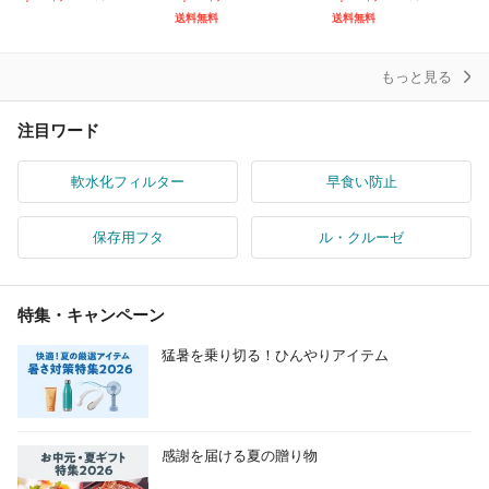
大容量 多頭飼いも対応
水飲み器 ペット 自動
ノズル 漏れ防止 飲みや
送料無料
送料無料
20dB静音 洗いやすい
給水器 自動水やり器 自
すい 衛生的 清潔な水を
取付
動水やり
キープ
もっと見る
注目ワード
軟水化フィルター
早食い防止
保存用フタ
ル・クルーゼ
特集・キャンペーン
猛暑を乗り切る！ひんやりアイテム
感謝を届ける夏の贈り物