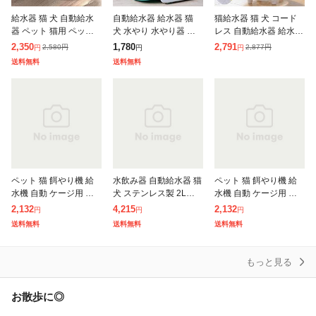
給水器 猫 犬 自動給水
自動給水器 給水器 猫
猫給水器 猫 犬 コード
器 ペット 猫用 ペット
犬 水やり 水やり器 水
レス 自動給水器 給水機
ウォーター 1.8L フィル
やり機 給水機 給水トレ
ペット用 水飲み器 1L
2,350
1,780
2,791
2,580
円
2,877
円
円
円
円
ター 大容量 貯水 超静
イ トレイ 大容量 2.8L
大容量 超静音 USB給電
送料無料
送料無料
音 ペット給水器 給水機
電源 不要 グリーン ペ
水 ペット給水器 水やり
水
ッ
器
ペット 猫 餌やり機 給
水飲み器 自動給水器 猫
ペット 猫 餌やり機 給
水機 自動 ケージ用 給
犬 ステンレス製 2L大容
水機 自動 ケージ用 給
餌器 コードレス 電源電
量 多頭飼いも対応 20d
餌器 コードレス 電源電
2,132
4,215
2,132
円
円
円
池不要 餌皿 エサ入れ
B静音 洗いやすい 給水
池不要 餌皿 エサ入れ
送料無料
送料無料
送料無料
水入れ 餌台 フードディ
器 取付簡単 ペット 自
水入れ 餌台 フードディ
スペンサ
動
スペンサ
もっと見る
お散歩に◎