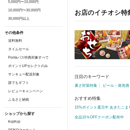
5,000円〜10,000円
10,000円〜30,000円
お店のイチオシ特
30,000円以上
その他条件
送料無料
タイムセール
Pontaパス特典対象すべて
ポイントUPセレクトのみ
サンキュー配送対象
注目のキーワード
誰でもギフト
暑さ対策特集
ビール・発泡酒
レビューキャンペーン
おすすめ特集
ふるさと納税
15%ポイント還元中 あきたこま
ショップから探す
全品10％OFFクーポン配布中
KojiKoji