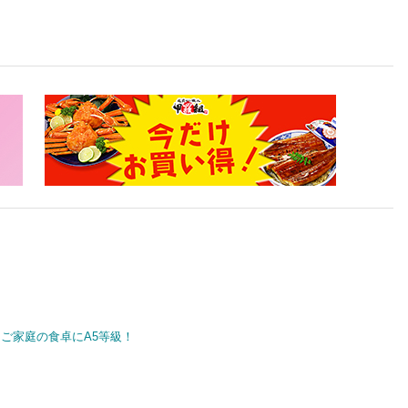
ご家庭の食卓にA5等級！