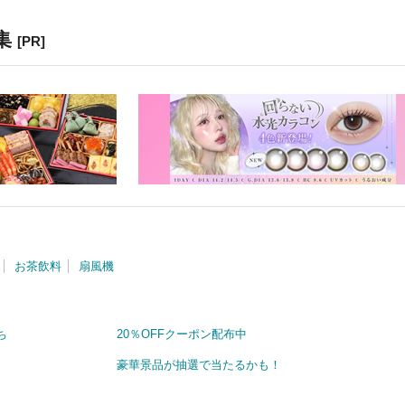
集
[PR]
お茶飲料
扇風機
ち
20％OFFクーポン配布中
豪華景品が抽選で当たるかも！