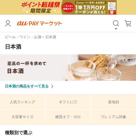
カテゴリ
すべて
ビール・ワイン・お酒
日本酒
価格
すべて
日本酒
支払い方法
すべて
その他の条件
送料無料
タイムセール
日本酒の商品をすべて見る
Pontaパス特典対象すべて
ポイントUPセレクトのみ
人気ランキング
ギフトに◎
産地別
サンキュー配送対象
レビューキャンペーン
大容量サイズ
糖質オフ・ゼロ
プレミアム対象
キーワード
種類別で選ぶ