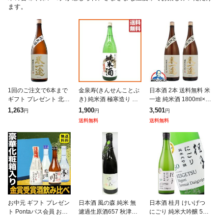
ます。
1回のご注文で6本まで
金泉寿(きんせんことぶ
日本酒 2本 送料無料 米
ギフト プレゼント 北海
き) 純米酒 極寒造り 家
一途 純米酒 1800ml×2
道 沖縄 離島除く ヤマ
伝手造り 1.8L 1800ml
本(002)埼玉県『OMS』
1,263
1,900
3,501
円
円
円
ト運輸 純米酒米一途 純
【日本酒】 送料無料 ち
送料無料
送料無料
米酒 1.8L 1本
ゃがたパーク
お中元 ギフト プレゼン
日本酒 風の森 純米 無
日本酒 桂月 けいげつ
ト Pontaパス会員 お酒
濾過生原酒657 秋津穂7
にごり 純米大吟醸 50 7