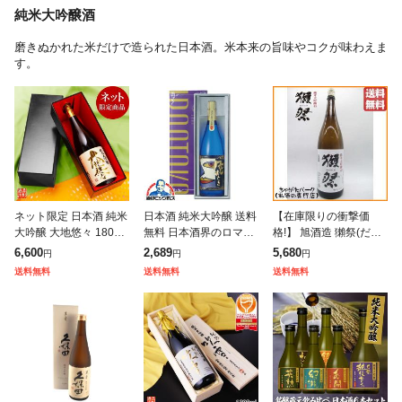
純米大吟醸酒
磨きぬかれた米だけで造られた日本酒。米本来の旨味やコクが味わえま
す。
ネット限定 日本酒 純米
日本酒 純米大吟醸 送料
【在庫限りの衝撃価
大吟醸 大地悠々 1800m
無料 日本酒界のロマネ
格!】 旭酒造 獺祭(だっ
l 一升瓶 限定品 新潟 高
コンティ 誕生 蓬莱 色
さい) 純米大吟醸 45 26
6,600
2,689
5,680
円
円
円
野酒造 送料無料 父の日
おとこ 720ml×1本 渡辺
年1月以降 1800ml
送料無料
送料無料
送料無料
お中元 お歳暮 お年賀
酒造店 『OMS』