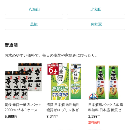
八海山
北秋田
黒龍
月桂冠
普通酒
お求めやすい価格で、毎日の晩酌や家飲みにぴったり。
黄桜 辛口一献 2Lパック
清酒 日本酒 送料無料
日本酒紙パック 2本 送
2000ml×6本 1ケース u-
糖質ゼロ プリン体ゼロ
料無料 日本盛 糖質ゼロ
yu
月桂冠 糖質 プリン体W
プリン体ゼロ 2000ml×
6,980
7,344
3,397
円
円
円
ゼロ 1800ml パック 1.8
2本(002) 『FSH』
送料無料
L×6本(1ケース)[