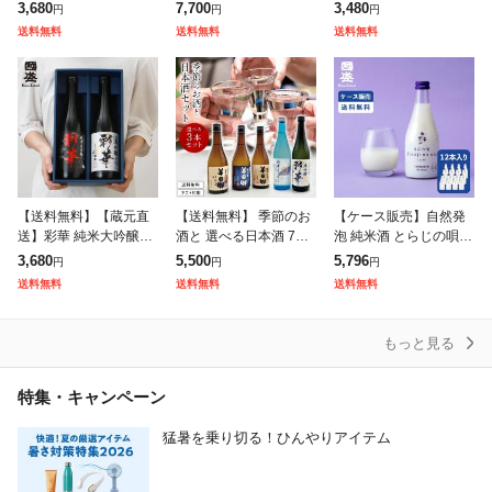
ギフト お酒 セット お
埜酒造 お酒 酒 辛口 プ
比べ2本セット SA-H /
3,680
7,700
3,480
円
円
円
中元 御中元 敬老の日
レゼント ギフト お歳暮
贈答用 日本酒 飲み比べ
送料無料
送料無料
送料無料
大吟醸 純米吟醸 國盛
お中元 父の日 母
セット 國盛 中埜酒造
お酒 酒
【送料無料】【蔵元直
【送料無料】 季節のお
【ケース販売】自然発
送】彩華 純米大吟醸・
酒と 選べる日本酒 720
泡 純米酒 とらじの唄 3
大吟醸 720ml 飲み比べ
ml × 3本セット/ 日本酒
00ml 1ケース(12本セッ
3,680
5,500
5,796
円
円
円
2本セット JS-SA 新 / 贈
飲み比べ 飲み比べ 酒
ト) / 國盛 中埜酒造 にご
送料無料
送料無料
送料無料
答用 日本酒 飲み比べ
ギフト 贈答 贈り物 プ
り酒 発泡清酒 低アル
もっと見る
特集・キャンペーン
猛暑を乗り切る！ひんやりアイテム