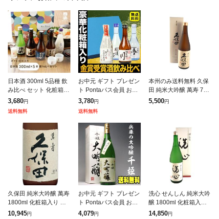
日本酒 300ml 5品種 飲
お中元 ギフト プレゼン
本州のみ送料無料 久保
み比べ セット 化粧箱 /
ト Pontaパス会員 お酒
田 純米大吟醸 萬寿 720
ギフト お酒 セット お
日本酒 各地の銘酒 飲み
ml 化粧箱入り 新潟県
3,680
3,780
5,500
円
円
円
中元 御中元 敬老の日
比べ 飲みきりサイズ4
朝日酒造 正規販売店 日
送料無料
送料無料
大吟醸 純米吟醸 國盛
本セット 300ml×4本
本酒 お中元 誕生日 お
祝い
久保田 純米大吟醸 萬寿
お中元 ギフト プレゼン
洗心 せんしん 純米大吟
1800ml 化粧箱入り 新
ト Pontaパス会員 お酒
醸 1800ml 化粧箱入り
潟県 朝日酒造 正規販売
日本酒 名城 千姫 大吟
新潟県 朝日酒造 正規販
10,945
4,079
14,850
円
円
円