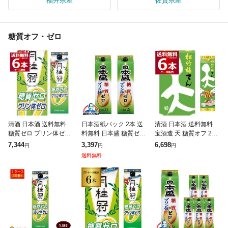
福井県産
佐賀県産
糖質オフ・ゼロ
清酒 日本酒 送料無料
日本酒紙パック 2本 送
清酒 日本酒 送料無料
糖質ゼロ プリン体ゼロ
料無料 日本盛 糖質ゼロ
宝酒造 天 糖質オフ 200
月桂冠 糖質 プリン体W
プリン体ゼロ 2000ml×
0ml×6本(1ケース)[送料
7,344
3,397
6,698
円
円
円
ゼロ 1800ml パック 1.8
2本(002) 『FSH』
無料※一部地域は除く]
送料無料
L×6本(1ケース)[