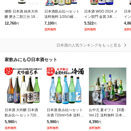
獺祭 日本酒 純米大吟
日本酒飲み比べセット
日本酒 WGO 2024 メ
日本
醸 磨き二割三分 1800
送料無料 1/20の確率
イン部門 金賞 3本 飲
イン
Dassai 23 だっさい
でどれかが久保田に代
み比べセット 720ml
み比
12,760
7,100
5,522
4,8
円
円
円
みがきにわりさんぶ
わる!全部大吟醸ラッ
極聖 千福 小西 ワイン
爛漫
送料無料
送料無料
送料
(山口県/株式会社獺祭)
キーセット 720ml×5
グラスでおいしい日本
ング
本『OMS』
酒アワ
本酒
日本酒の人気ランキングをもっと見る
家飲みにも◎日本酒セット
日本酒 大吟醸 日本酒
日本酒 飲み比べセット
お中元 夏ギフト 【8選-
飲み比べ セット720ml
冷酒 720ml×5本 送料無
Vol.2】送料無料 日本酒
5本 お中元 御中元 御歳
料 夏酒 お酒 清酒 誕生
ギフト 純米大吟醸 八海
5,980
5,980
4,390
円
円
円
暮 お歳暮 RSL
日 ギフト プレゼント
山入り 旨飲み8選 飲み
送料無料
送料無料
送料無料
長S
比べ セット 『GFT』