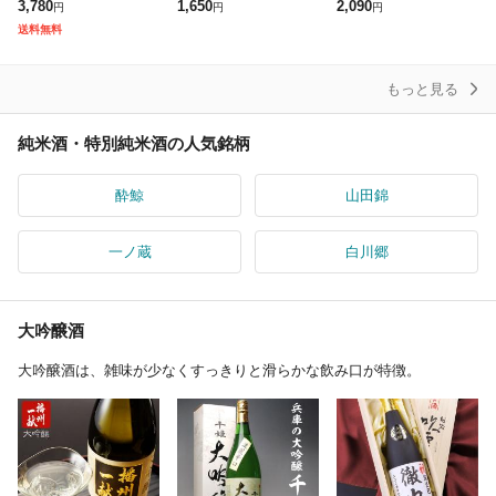
日本酒 各地の銘酒 飲み
20ml
20ml / 高知県 土佐酒造
3,780
1,650
2,090
円
円
円
比べ 飲みきりサイズ4
要冷蔵 商品番号 9342
送料無料
本セット 300ml×4本
もっと見る
純米酒・特別純米酒の人気銘柄
酔鯨
山田錦
一ノ蔵
白川郷
大吟醸酒
大吟醸酒は、雑味が少なくすっきりと滑らかな飲み口が特徴。