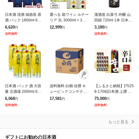
日本酒 清酒 福徳長 原
選べる 箱ワイン ルナー
蒲酒造 白真弓 吟醸 山
酒 パック 1800ml 6本
リア 3L 3000ml × 3箱
田錦 720ml 1本 日本酒
ケース 福岡 福徳長酒類
【送料無料※一部地域
酒 お酒 清酒 冷酒 高級
6,620
12,999
3,180
円
円
円
晩酌 大容量 送料無料
は除く】 赤ワイン 白ワ
飛騨古川 飛騨 柔らかな
送料無料
送料無料
イン ロゼワイン オレン
香り ふくよかなうま
日本酒 パック 酒 大容
送料無料 白鶴 佳撰 キ
【ふるさと納税】[?525
量 北酒場 2000ml 6本
ュービックコンテナー
8-1708]日本酒 上撰 辛
北関酒造 送料無料 取り
18L 日本酒 清酒 大容量
口 2L × 18本 セット 名
6,068
17,581
75,000
円
円
円
寄せ品
業務用 BIB キュービー
城酒造 パック パック酒
送料無料
送料無料
紙パック 地酒
もっと見る
ギフトにお勧めの日本酒