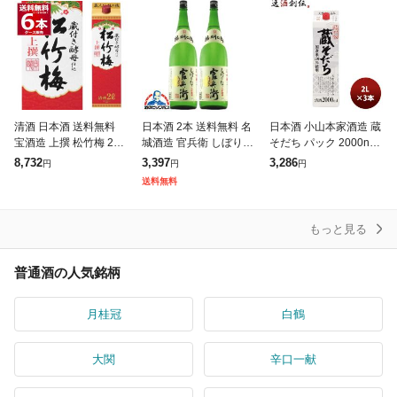
清酒 日本酒 送料無料
日本酒 2本 送料無料 名
日本酒 小山本家酒造 蔵
宝酒造 上撰 松竹梅 2L
城酒造 官兵衛 しぼりた
そだち パック 2000nl 2
パック 2000ml×6本(1
て 生貯蔵 1800ml×2本
L 3本 お酒 お酒 父の日
8,732
3,397
3,286
円
円
円
ケース)[送料無料※一部
(002)『OMS』
お中元 夏ギフト 暑中見
送料無料
地域は除く]
舞い
もっと見る
普通酒の人気銘柄
月桂冠
白鶴
大関
辛口一献