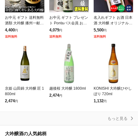
お中元 ギフト 送料無料
お中元 ギフト プレゼン
名入れギフト お酒 日本
酒類 大吟醸 播州一献
ト Pontaパス会員 お酒
酒 大吟醸 オリジナルラ
清酒 日本酒 アルコール
日本酒 名城 千姫 大吟
ベル 720ml 桐箱入 辛口
4,400
4,079
5,500
円
円
円
お返し
醸 化粧箱入り一升瓶 18
新潟 高野酒造 送料無料
送料無料
送料無料
送料無料
00ml 送料無料 お祝
名入れ 名前入り 酒
京姫 山田錦 大吟醸 匠 1
越後桜 大吟醸 1800ml
KONISHI 大吟醸ひやし
800ml
ぼり 720ml
2,474
円
2,474
1,132
円
円
もっと見る
大吟醸酒の人気銘柄