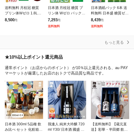
送料無料 月桂冠 糖質
日本酒 月桂冠 糖質 プ
日本酒紙パック 6本 送
プリン体Wゼロ 1.8Lパ
リン体 Wゼロ パック 1.
料無料 日本盛 糖質ゼロ
ック×6本 1ケース 1800
8L 6本 清酒 1800ml KO
プリン体ゼロ 2000ml×
8,500
7,293
8,439
円
円
円
ml 超辛口 日本酒 清酒
B
1ケース/6本(006) 『FS
送料無料
送料無料
H』
もっと見る
★10%以上ポイント還元商品
通常ポイント（お店からのポイント） が10％以上還元される、au PAY
マーケットが厳選したお店のおトクで高品質な商品です。
日本酒 300ml 5品種 飲
我逢人 純米大吟醸 720
【送料無料】【蔵元直
み比べ セット 化粧箱 /
ml Y30/ 日本酒 國盛 中
送】彩華・半田郷 飲み