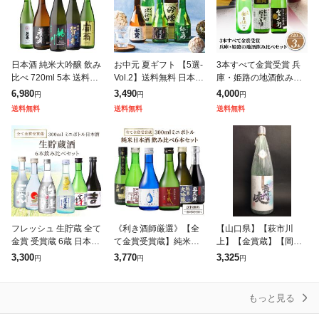
日本酒 純米大吟醸 飲み
お中元 夏ギフト 【5選-
3本すべて金賞受賞 兵
比べ 720ml 5本 送料無
Vol.2】送料無料 日本酒
庫・姫路の地酒飲み比
料 清酒 純米 金賞 純米
ギフト 飲み比べ セット
べセット 720mL×3本 4
6,980
3,490
4,000
円
円
円
大吟醸セット ギフト 贈
美味しさの証明 金賞受
合 瓶 家飲み 日本酒セ
送料無料
送料無料
送料無料
り物 父の日 お中元 長
賞酒 300ml×5本『G
ット 金賞 受賞酒 純米
酒 本醸
フレッシュ 生貯蔵 全て
《利き酒師厳選》【全
【山口県】【萩市川
金賞 受賞蔵 6蔵 日本酒
て金賞受賞蔵】純米大
上】【金賞蔵】【岡崎
地酒 飲み比べ 300ml 6
吟醸 にごり酒 入り 純
酒造場】【長門峡】純
3,300
3,770
3,325
円
円
円
本 菊正宗 蓬莱 渡辺酒
米 飲み切り ミニボトル
米酒1800ml(1000050
造 宮の雪 金鯱 大関
日本酒 飲み比べセット
6)
300ml×6
もっと見る