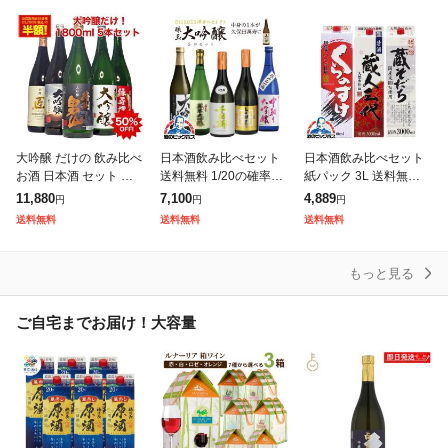
大吟醸 だけの 飲み比べ
日本酒飲み比べセット
日本酒飲み比べセット
お酒 日本酒 セット 大
送料無料 1/20の確率で
紙パック 3L 送料無料
吟醸 1800ml 5本セット
どれかが久保田に代わ
小山本家 3000ml×3種
11,880
7,100
4,889
円
円
円
50%OFF 第11弾 酒 地
る!全部大吟醸ラッキー
くらのすけ/蔵そだち/蔵
送料無料
送料無料
送料無料
酒 日本酒 ギフ
セット 720ml×5本『O
人三代『OMS』
MS』
もっと見る
ご自宅までお届け！大容量