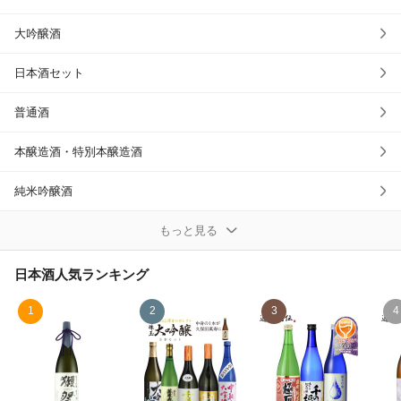
大吟醸酒
日本酒セット
普通酒
本醸造酒・特別本醸造酒
純米吟醸酒
純米大吟醸酒
もっと見る
純米酒・特別純米酒
日本酒
人気ランキング
その他日本酒
1
2
3
4