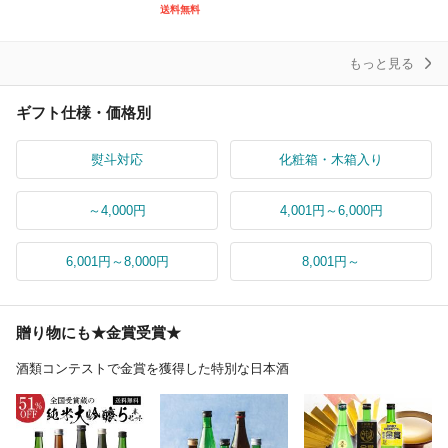
店 本州のみ送料無料 日
醸 化粧箱入り一升瓶 18
売店 日本酒 お中元 誕
送料無料
本酒 お中元 誕生日 お
00ml 送料無料 お祝
生日 お祝い ギフト レ
祝
ビ
もっと見る
ギフト仕様・価格別
熨斗対応
化粧箱・木箱入り
～4,000円
4,001円～6,000円
6,001円～8,000円
8,001円～
贈り物にも★金賞受賞★
酒類コンテストで金賞を獲得した特別な日本酒