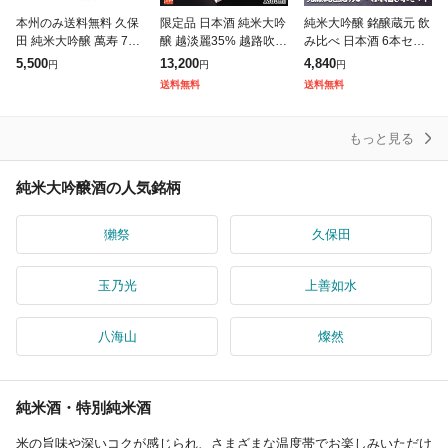
本州のみ送料無料 久保
限定品 日本酒 純米大吟
純米大吟醸 銘醸蔵元 飲
田 純米大吟醸 萬寿 720
醸 越淡麗35% 越路吹雪
み比べ 日本酒 6本セッ
ml 化粧箱入り 新潟県
1800ml 一升瓶 桐箱入
ト 300ml×6本 日本酒
5,500
13,200
4,840
円
円
円
朝日酒造 正規販売店 日
限定品 新潟 高野酒造
純米吟醸酒 酒 ギフト
送料無料
送料無料
本酒 お中元 誕生日 お
お中元 お歳暮 お年賀
父の日 送料無料 一部除
祝い
外
もっと見る
純米大吟醸酒の人気銘柄
獺祭
久保田
玉乃光
上善如水
八海山
燦然
純米酒・特別純米酒
米の旨味や深いコクが感じられ、さまざまな温度帯でお楽しみいただけ