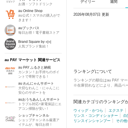
デイリー
週間
お酒・ソフトドリンク
au Online Shop
2026年08月07日 更新
au公式！スマホの購入がで
きます！
auブックパス
毎日お得！電子書籍ストア
Brand Square by ○|○|
人気ブランド集結！
au PAY マーケット
関連サービス
au PAY ふるさと納税
ランキングについて
カンタン！お手持ちのポイ
ントで寄附できる！
ランキングの順位はau PAY
au わんにゃんサポート
※在庫切れなどにより、商品ペ
大切なわんこ・にゃんこに
安心のサポートを
auおうちあんしんサポート
関連カテゴリのランキング
トラブル対応+家電保証にエ
アコン掃除が安い！
ウィッグ・かつら
エクステ
ショップチャンネル
リンス・コンディショナー
白
ショップチャンネル厳選ア
リンスインシャンプー
その他
イテムが、毎日お得！