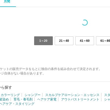
月間
1～20
21～40
41～60
61～8
 マーケットの販売データをもとに独自の条件を組み合わせて決定されます。
ージ自体がない場合があります。
から探す
カラーリング
シャンプー
スカルプケアローション・エッセンス
ス
髪染め
育毛・養毛剤
ヘアケア家電
アウトバストリートメント
シ
ヘアケア・スタイリング