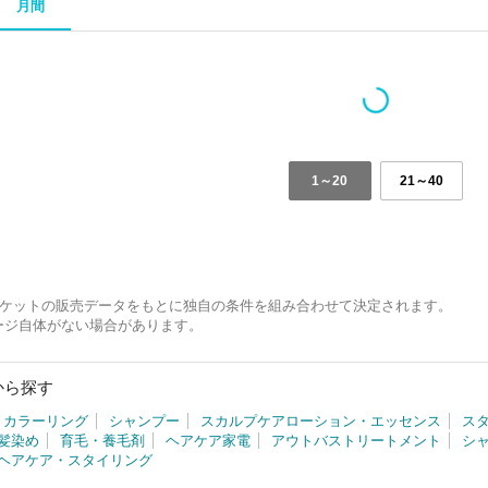
月間
1～20
21～40
 マーケットの販売データをもとに独自の条件を組み合わせて決定されます。
ージ自体がない場合があります。
から探す
カラーリング
シャンプー
スカルプケアローション・エッセンス
ス
髪染め
育毛・養毛剤
ヘアケア家電
アウトバストリートメント
シ
ヘアケア・スタイリング