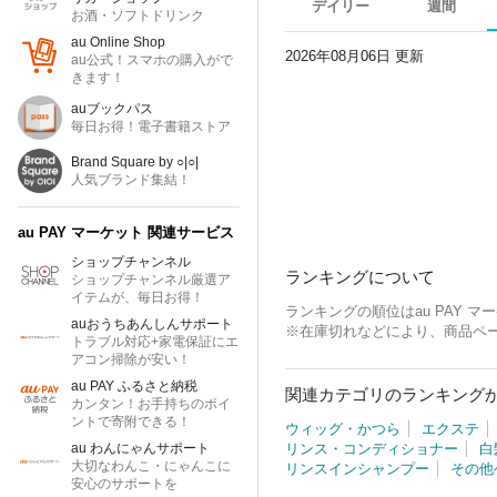
デイリー
週間
お酒・ソフトドリンク
au Online Shop
2026年08月06日 更新
au公式！スマホの購入がで
きます！
auブックパス
毎日お得！電子書籍ストア
Brand Square by ○|○|
人気ブランド集結！
au PAY マーケット
関連サービス
ショップチャンネル
ランキングについて
ショップチャンネル厳選ア
イテムが、毎日お得！
ランキングの順位はau PAY
auおうちあんしんサポート
※在庫切れなどにより、商品ペ
トラブル対応+家電保証にエ
アコン掃除が安い！
au PAY ふるさと納税
関連カテゴリのランキング
カンタン！お手持ちのポイ
ントで寄附できる！
ウィッグ・かつら
エクステ
au わんにゃんサポート
リンス・コンディショナー
白
大切なわんこ・にゃんこに
リンスインシャンプー
その他
安心のサポートを