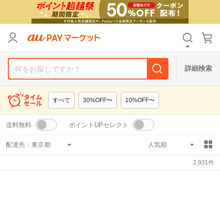
リセット
カテゴリ
カテゴリ
すべて
すべて
価格
価格
すべて
すべて
詳細検索
支払い方法
支払い方法
すべて
すべて
すべて
30%OFF〜
10%OFF〜
その他の条件
その他の条件
送料無料
ポイントUPセレクト
送料無料
送料無料
タイムセール
タイムセール
配達先：
Pontaパス特典対象すべて
Pontaパス特典対象すべて
ポイントUPセレクトのみ
ポイントUPセレクトのみ
2,931
件
サンキュー配送対象
サンキュー配送対象
レビューキャンペーン
レビューキャンペーン
キーワード
キーワード