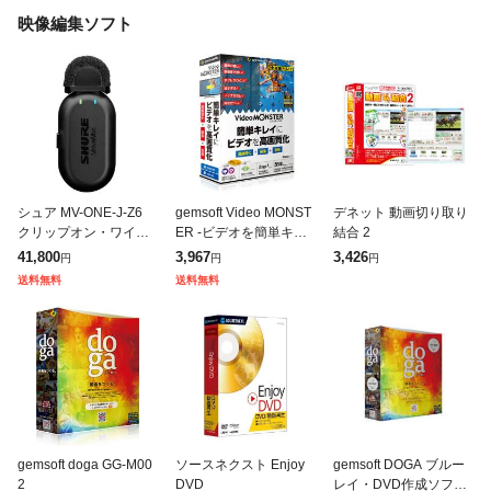
映像編集ソフト
シュア MV-ONE-J-Z6
gemsoft Video MONST
デネット 動画切り取り
クリップオン・ワイヤ
ER -ビデオを簡単キレ
結合 2
レスマイクロホン(1個)
イに高画質化・編集・
41,800
3,967
3,426
円
円
円
SHURE MoveMic One
変換!
送料無料
送料無料
[MVONEJZ6
gemsoft doga GG-M00
ソースネクスト Enjoy
gemsoft DOGA ブルー
2
DVD
レイ・DVD作成ソフト