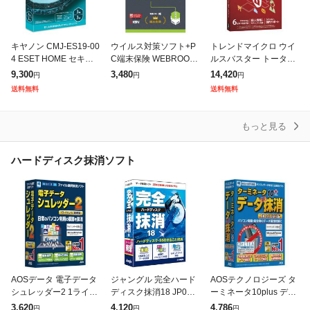
キヤノン CMJ-ES19-00
ウイルス対策ソフト+P
トレンドマイクロ ウイ
4 ESET HOME セキュ
C端末保険 WEBROOT
ルスバスター トータル
リティ エッセンシャル
ANYWHERE DOUBLE
セキュリティ スタンダ
9,300
3,480
14,420
円
円
円
3台3年 Windows Mac
PROTECTION 1年1台
ード 3年版 PKG TICEW
送料無料
送料無料
対応
版 ライセンスカ
WJGXSBUPN3701Z
もっと見る
ハードディスク抹消ソフト
AOSデータ 電子データ
ジャングル 完全ハード
AOSテクノロジーズ タ
シュレッダー2 1ライセ
ディスク抹消18 JP004
ーミネータ10plus デー
ンス(永続版) EDS2-1
807
タ完全抹消 BIOS/UEFI
3,620
4,120
4,786
円
円
円