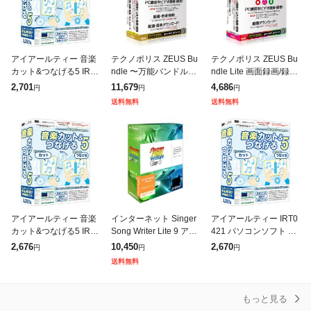
アイアールティー 音楽
テクノポリス ZEUS Bu
テクノポリス ZEUS Bu
カット&つなげる5 IRT0
ndle 〜万能バンドル〜
ndle Lite 画面録画/録音/
421
画面録画/録音/動画&音
動画&音楽ダウンロード
2,701
11,679
4,686
円
円
円
楽ダウンロード GG-Z0
GG-Z006
送料無料
送料無料
05
アイアールティー 音楽
インターネット Singer
アイアールティー IRT0
カット&つなげる5 IRT0
Song Writer Lite 9 アカ
421 パソコンソフト 音
421
デミック版 SSWLT90W
楽カット&つなげる5
2,676
10,450
2,670
円
円
円
-AC インテリジェンス
送料無料
なア
もっと見る