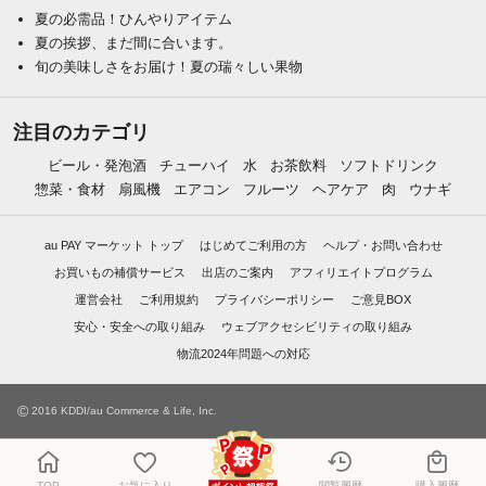
夏の必需品！ひんやりアイテム
夏の挨拶、まだ間に合います。
旬の美味しさをお届け！夏の瑞々しい果物
注目のカテゴリ
ビール・発泡酒
チューハイ
水
お茶飲料
ソフトドリンク
惣菜・食材
扇風機
エアコン
フルーツ
ヘアケア
肉
ウナギ
au PAY マーケット トップ
はじめてご利用の方
ヘルプ・お問い合わせ
お買いもの補償サービス
出店のご案内
アフィリエイトプログラム
運営会社
ご利用規約
プライバシーポリシー
ご意見BOX
安心・安全への取り組み
ウェブアクセシビリティの取り組み
物流2024年問題への対応
©
2016 KDDI/au Commerce & Life, Inc.
TOP
お気に入り
閲覧履歴
購入履歴