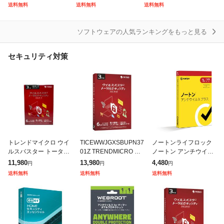
シャル 3台3年 Windo
スターターパック※パ
版】 ノ-トンモバイル
送料無料
送料無料
送料無料
ws Mac対応
ッケージ(メディアレ
セキュリティ2Yシン
その他ソフトウェア
ス)版[MIKU
返品種別B
ソフトウェアの人気ランキングをもっと見る
セキュリティ対策
トレンドマイクロ ウイ
TICEWWJGXSBUPN37
ノートンライフロック
ルスバスター トータル
01Z TRENDMICRO ウ
ノートン アンチウイル
セキュリティー 3年版 6
イルスバスター トータ
ス プラス 【1年1台版】
11,980
13,980
4,480
円
円
円
台対応(単独購入可能)
ルセキュリティ スタン
ノ-トン アンチウイルス
送料無料
送料無料
送料無料
ダード 3年版 PK
プラスシン返品種別B