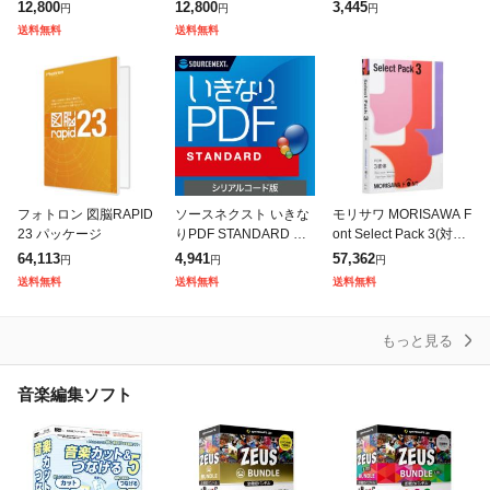
O TABMATE 2[クリツプ
oDirector 2026 Ultra 通
HDドウガヘンカンスタ
12,800
12,800
3,445
円
円
円
スタジオTBM2] 返品種
常版※パッケージ版(メ
ジオ7
送料無料
送料無料
別B
デ
フォトロン 図脳RAPID
ソースネクスト いきな
モリサワ MORISAWA F
23 パッケージ
りPDF STANDARD シ
ont Select Pack 3(対応
リアルコード版 イキナ
OS:WIN&MAC)(M0194
64,113
4,941
57,362
円
円
円
リPDFスタンシリアル
45) 取り寄せ商品
送料無料
送料無料
送料無料
コード
もっと見る
音楽編集ソフト