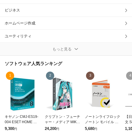
除外ワード
ビジネス
ホームページ作成
ユーティリティ
映像編集
もっと見る
画像編集
ソフトウェア
人気ランキング
素材・データ集
1
2
3
4
開発・プログラミング言語
PCゲーム
学び・トレーニング
キヤノン CMJ-ES19-
クリプトン・フューチ
ノートンライフロック
【日
004 ESET HOME セ
ャー・メディア MIKU
ノートン モバイル セ
文 
生活・実用
キュリティ エッセン
V6SPP 初音ミク V6
キュリティ 【2年1台
ンス 
9,300
24,200
5,680
1,1
円
円
円