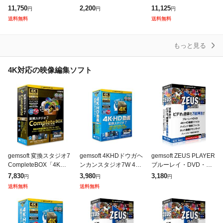
付属版
11,750
2,200
11,125
円
円
円
送料無料
送料無料
もっと見る
4K対応の映像編集ソフト
gemsoft 変換スタジオ7
gemsoft 4KHDドウガヘ
gemsoft ZEUS PLAYER
CompleteBOX「4K・H
ンカンスタジオ7W 4
ブルーレイ・DVD・4K
D動画&BD・DVD変
K・HD動画変換スタジ
ビデオ・ハイレゾ音源
7,830
3,980
3,180
円
円
円
換、BD・DVD作成」 G
オ7[4KHDドウガヘンカ
再生! GG-Z001
送料無料
送料無料
S-0005
ンスタジオ7W] 返品種
別