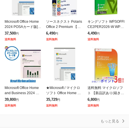
Microsoft Office Home
ソースネクスト Polaris
キングソフト WPSOFFI
2024 POSAカード版[ラ
Office 2 Premium 【パ
CE2PER2026-W WPS
ッピング可]
ッケージ版】 ※シリア
Office 2 Personal 2026
37,500
6,490
4,490
円
円
円
ルカード版 ポラリスオ
[WPSOFFICE2
送料無料
送料無料
送料無料
フイス2026
Microsoft Office Home
★Microsoft / マイクロ
送料無料 マイクロソフ
and Business 2024 カ
ソフト Office Home 20
ト 【新品訳あり(箱き
ード版 (POSA) EP2-06
24
ず・やぶれ)】 Office H
39,800
35,729
6,800
円
円
円
793 正規
ome and Business 201
送料無料
送料無料
送料無料
0 アップグ
もっと見る