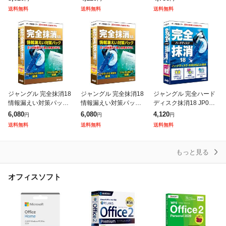
ゴミ箱を空にしただけ
版
送料無料
送料無料
送料無料
では消えない「痕跡フ
ァイル」を
ジャングル 完全抹消18
ジャングル 完全抹消18
ジャングル 完全ハード
情報漏えい対策パック
情報漏えい対策パック
ディスク抹消18 JP004
JP004808
JP004808
807
6,080
6,080
4,120
円
円
円
送料無料
送料無料
送料無料
もっと見る
オフィスソフト