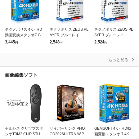
テクノポリス 4K・HD
テクノポリス ZEUS PL
テクノポリス ZEUS PL
動画変換スタジオ7 GS-
AYER ブルーレイ・DV
AYER ブルーレイ・DV
0001
D・4Kビデオ・ハイレ
D・4Kビデオ・ハイレ
3,445
2,548
2,524
円
円
円
ゾ音源再生! GG-Z001
ゾ音源再生! GG-Z001
もっと見る
画像編集ソフト
セルシス クリツプスタ
サイバーリンク PHOT
GEMSOFT 4K・HD動
ジオTBM2 CLIP STUDI
OD2026ULTRA-W Phot
画変換スタジオ 7 4K・