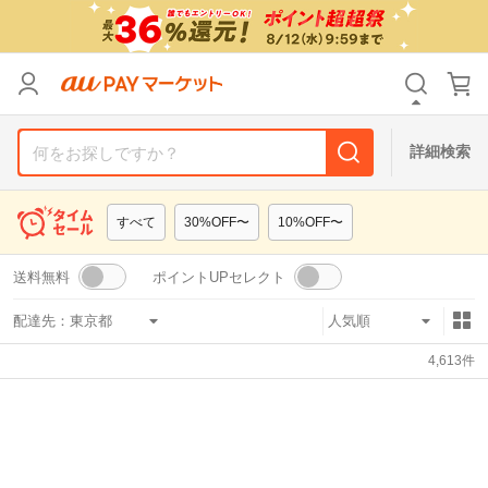
リセット
カテゴリ
カテゴリ
すべて
すべて
価格
価格
すべて
すべて
詳細検索
支払い方法
支払い方法
すべて
すべて
すべて
30%OFF〜
10%OFF〜
その他の条件
その他の条件
送料無料
ポイントUPセレクト
送料無料
送料無料
タイムセール
タイムセール
配達先：
Pontaパス特典対象すべて
Pontaパス特典対象すべて
ポイントUPセレクトのみ
ポイントUPセレクトのみ
4,613
件
サンキュー配送対象
サンキュー配送対象
レビューキャンペーン
レビューキャンペーン
キーワード
キーワード