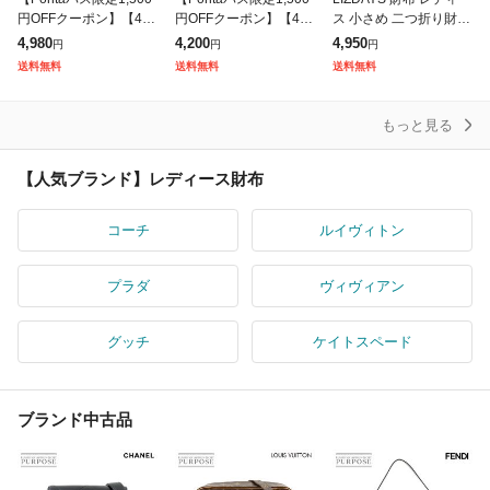
円OFFクーポン】【4,9
円OFFクーポン】【4,2
ス 小さめ 二つ折り財布
80円→3,480円】\長財
00円→2,700円】RafiC
本革 大容量 たくさん入
4,980
4,200
4,950
円
円
円
布月間ランキング1位/R
aro お札が折れないミ
る 財布 カードケース
送料無料
送料無料
送料無料
afiCaro 薄さ
ニ財布 レディー
カード入れ 小銭入れ お
もっと見る
【人気ブランド】レディース財布
コーチ
ルイヴィトン
プラダ
ヴィヴィアン
グッチ
ケイトスペード
ブランド中古品