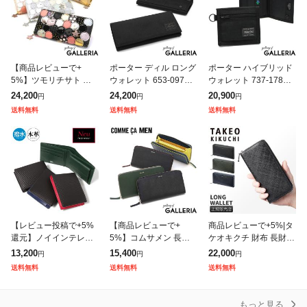
【商品レビューで+
ポーター ディル ロング
ポーター ハイブリッド
5%】ツモリチサト 財
ウォレット 653-09754
ウォレット 737-17829
布 tsumori chisato CAR
長財布 吉田カバン POR
財布 二つ折り財布 吉田
24,200
24,200
20,900
円
円
円
RY 新マルチドット 長
TER DILL 財布 WALLE
カバン PORTER HYBR
送料無料
送料無料
送料無料
財布 レディース ラウ
T かぶせ
ID WALLET
【レビュー投稿で+5%
【商品レビューで+
商品レビューで+5%|タ
還元】ノイインテレッ
5%】コムサメン 長財
ケオキクチ 財布 長財布
セ 二つ折り財布 シャッ
布 メンズ レディース
メンズ ブランド ラウン
13,200
15,400
22,000
円
円
円
テン2.0 0703 Neu inter
ブランド 大容量 COMM
ドファスナー レザー 本
送料無料
送料無料
送料無料
esse Schatt
E CA MEN 財布 ラウン
革 TAKEO KIKUCHI
ドファス
もっと見る