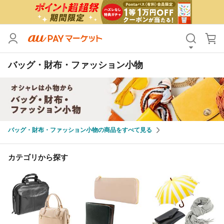
カテゴリ
すべて
バッグ・財布・ファッション小物
価格
すべて
支払い方法
すべて
その他の条件
バッグ・財布・ファッション小物の商品をすべて見る
送料無料
タイムセール
Pontaパス特典対象すべて
ポイントUPセレクトのみ
カテゴリから探す
サンキュー配送対象
レビューキャンペーン
キーワード