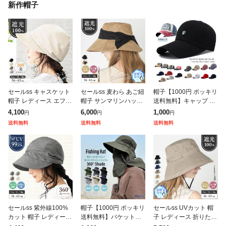
新作帽子
セールss キャスケット
セールss 麦わら あご紐
帽子【1000円 ポッキリ
帽子 レディース エフォ
帽子 サンマリンハット
送料無料】キャップ メ
ートレスUVキャスケッ
レディース 大きいサイ
ンズ 男女兼用 スポーツ
4,100
6,000
1,000
円
円
円
ト 小顔効果 紫外線99.
ズ つば広 ハット スト
夏新作 アウトドア ワー
送料無料
送料無料
送料無料
9%カット UVカット 日
ローハット 新作 春 夏
クキャップ ぼうし キャ
よけ
春夏
スケ
セールss 紫外線100%
帽子【1000円 ポッキリ
セールss UVカット 帽
カット 帽子 レディース
送料無料】バケットハ
子 レディース 折りたた