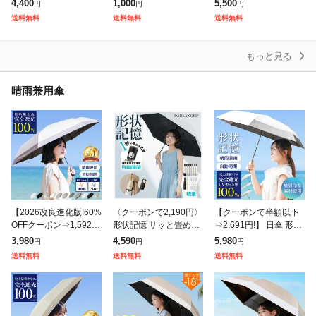
折りたたみ SSシャイニ
ット メンズ レディース
み ブリーズフレンチハ
4,400
1,000
5,500
円
円
円
ングキャスケット 56-6
日焼け防止 夏新作 フェ
ット アゴ紐 日よけ つ
送料無料
送料無料
送料無料
3cm UV 大きいサイズ
イスガード付きUV 紫外
ば広 飛ばない 大きいサ
線対策
イズ 小
もっと見る
晴雨兼用傘
【2026改良進化版!60%
〈クーポンで2,190円〉
【クーポンで半額以下
OFFクーポン⇒1,592
形状記憶 サッと畳める
⇒2,691円!】 日傘 形状
円!】 日傘 折り畳み 自
仕舞うの簡単 日傘 雨傘
記憶 放射冷却素材 5層
3,980
4,590
5,980
円
円
円
動開閉 晴雨兼用 改良 -1
折りたたみ傘 自動開閉
構造 2026最上位 折り
送料無料
送料無料
送料無料
8°C 日傘雨傘兼用
カラビナ付き バッグに
たたみ 自動開閉 完全遮
掛けれ
光