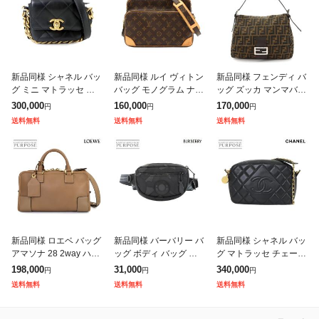
新品同様 シャネル バッ
新品同様 ルイ ヴィトン
新品同様 フェンディ バ
グ ミニ マトラッセ チ
バッグ モノグラム ナイ
ッグ ズッカ マンマバゲ
ェーン ショルダー バッ
ル ショルダー バッグ
ット ショルダー バッグ
300,000
160,000
170,000
円
円
円
グ レザー ブラック AS2
ブラウン M45244 レデ
キャンバス レザー レデ
送料無料
送料無料
送料無料
833 レディース 9030
ィース 90320624
ィース 90322248 【中
新品同様 ロエベ バッグ
新品同様 バーバリー バ
新品同様 シャネル バッ
アマソナ 28 2way ハン
ッグ ボディ バッグ ウ
グ マトラッセ チェーン
ド ショルダー バッグ
エストポーチ ポリエス
ショルダー バッグ ラム
198,000
31,000
340,000
円
円
円
レザー ブラウン レディ
テル ブラック レディー
スキン ブラック レディ
送料無料
送料無料
送料無料
ース 90314544
ス メンズ 90300632
ース 90322597 【中古
【中