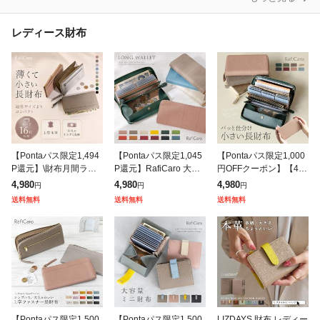
レディース財布
【Pontaパス限定1,494
【Pontaパス限定1,045
【Pontaパス限定1,000
P還元】\財布月間ラン
P還元】RafiCaro 大容
円OFFクーポン】【4,9
キング1位/ RafiCaro 軽
量じゃばら牛革長財布
80円→3,980円】RafiC
4,980
4,980
4,980
円
円
円
くて小さな本革長財布
レディース 小銭とレシ
aro 小さいじゃばら長
送料無料
送料無料
送料無料
レディース 大容量カ
ート自動仕分け コイン
財布 レディース
ス
【Pontaパス限定1,500
【Pontaパス限定1,500
LIZDAYS 財布 レディー