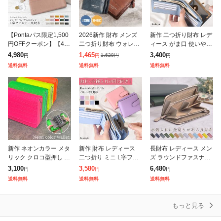
【Pontaパス限定1,500
2026新作 財布 メンズ
新作 二つ折り財布 レデ
円OFFクーポン】【4,9
二つ折り財布 ウォレッ
ィース がま口 使いやす
80円→3,480円】\長財
ト メンズ カーボンレザ
い 20代 40代 50代 財布
4,980
1,465
3,400
1,628
円
円
円
円
布月間ランキング1位/R
ー 二つ折り革財布 メン
横 向き 同じ スリム 薄
送料無料
送料無料
送料無料
afiCaro 薄さ
ズ 大容量 ファスナー小
い 薄型 小銭入れ
銭入れ
新作 ネオンカラー メタ
新作 財布 レディース
長財布 レディース メン
リック クロコ型押し フ
二つ折り ミニ L字ファ
ズ ラウンドファスナー
ァスナー ジャバラカー
スナー コンパクト 小さ
財布 本革 仕切り付き小
3,100
3,580
6,480
円
円
円
ドウォレット レディー
い財布 大容量 他収納
銭入れ シンプル 軽量
送料無料
送料無料
送料無料
ス ウォレット 財布 お
サフィアーノフェイク
大容量 牛革 スリム 男
しゃれ 蛍光
レザー 合成
女兼用
もっと見る