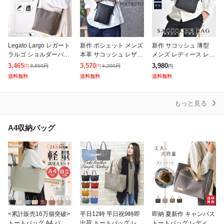
Legato Largo レガート
新作 ポシェット メンズ
新作 サコッシュ 薄型
ラルゴ ショルダーバッ
本革 サコッシュ レザー
メンズ レディース レザ
グ レディース 斜めがけ
軽量 ミニショルダー 小
ー ショルダーバッグ ポ
3,465
3,570
3,980
3,850
円
4,200
円
円
円
円
大人 軽量 ミニショルダ
さめ ファスナー シンプ
シェット 牛床革 スプリ
送料無料
送料無料
送料無料
ー あおりポケット
ル 牛革 縦型 薄い 斜め
ットレザー 斜めがけ ブ
が
ラック
もっと見る
A4収納バッグ
<累計販売16万個突破>
平日12時 平日祝9時即
即納 夏新作 キャンバス
トートバッグ A4 バッ
出荷 トートバッグ レデ
トートバッグ レディー