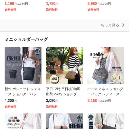
トバッグ 鞄 レディース
トートバッグ 2type 鞄
大容量 50L 80L ビジネ
1,198
1,780
3,980
1,580
円
3,998
円
円
円
円
5ポケット 三日月型 軽
レディース 軽量 斜めが
スリュック メンズ バッ
送料無料
送料無料
送料無料
量 斜めがけ 肩掛け 大
け 肩掛け 大容量 フ
クパック 多機能 軽量
容量
もっと見る
ミニショルダーバッグ
新作 ポシェット レディ
平日12時 平日祝9時即
anello アネロ ショルダ
ース ショルダーバッグ
出荷 2way ショルダー
ーバッグ レディース ミ
本革 レザー ポーチ 軽
バッグ レディース かわ
ニショルダーバッグ an
4,200
3,080
3,168
3,520
円
円
円
円
量 小さめ ミニショルダ
いい レザー 軽い コン
ello ポリキャンバス ボ
送料無料
送料無料
ー ファスナー シンプル
パクト バッグ ショルダ
ストンバッグ 斜め掛け
牛革
ー ス