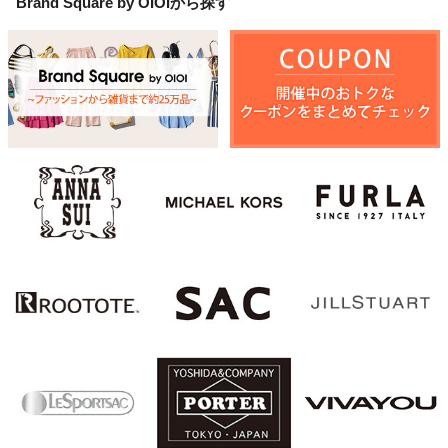
Brand Square by OIOI
から探す