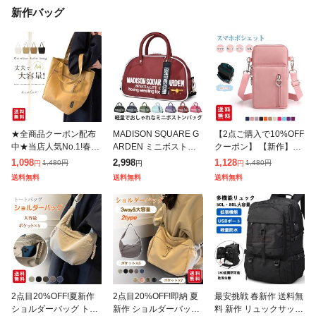
新作バッグ
★全商品クーポン配布
MADISON SQUARE G
【2点ご購入で10%OFF
中★当店人気No.1!春新
ARDEN ミニボストン
クーポン】 【新作】ス
作 キャンバストートバ
ショルダー マジソンバ
マホケース 財布 スマホ
1,098
2,998
1,128
1,480
円
1,480
円
円
円
円
ッグ レディース 肩掛け
ック マディソンバッグ
ポシェット ショルダー
送料無料
送料無料
送料無料
バッグ かばん カバン
メンズ レディース 斜め
縦型 ポシェット 軽量
チャック付
が
レディー
2点目20%OFF!夏新作
2点目20%OFF!即納 夏
最安挑戦 春新作 送料無
ショルダーバッグ トー
新作 ショルダーバッグ
料 新作 リュックサック