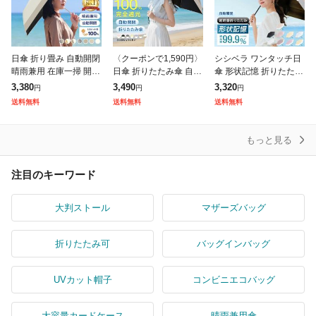
日傘 折り畳み 自動開閉
〈クーポンで1,590円〉
シシベラ ワンタッチ日
晴雨兼用 在庫一掃 開い
日傘 折りたたみ傘 自動
傘 形状記憶 折りたたみ
たら-18°C 日傘雨傘兼
開閉 《形状記憶タイプ
cicibella 日傘 傘 晴雨兼
3,380
3,490
3,320
円
円
円
用 完全遮光 100% 遮熱
は別ページ》軽量 遮光
用 軽量 完全遮光 頑丈
送料無料
送料無料
送料無料
UVカット 傘 JIS
晴雨兼用 雨傘 UVカッ
UV対策 uvカッ
ト 撥水
もっと見る
注目のキーワード
大判ストール
マザーズバッグ
折りたたみ可
バッグインバッグ
UVカット帽子
コンビニエコバッグ
大容量カードケース
晴雨兼用傘