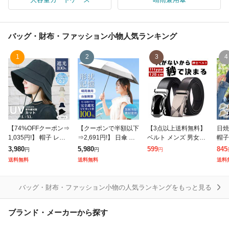
バッグ・財布・ファッション小物
人気ランキング
1
2
3
4
【74%OFFクーポン⇒
【クーポンで半額以下
【3点以上送料無料】
日焼
1,035円!】 帽子 レデ
⇒2,691円!】 日傘 形
ベルト メンズ 男女兼
帽子
ィース UVカット 遮光
状記憶 放射冷却素材
用 ビジネスベルト 押
ハッ
3,980
5,980
599
845
円
円
円
100% 完全遮光 大き
5層構造 2026最上位
しベルト スライド オ
マリ
送料無料
送料無料
送料
め つば広 大きいサイ
折りたたみ 自動開閉
ートロック 通勤 無地
ハッ
ズ お
完全遮光
プレゼント 紳士ベ
ズ 
バッグ・財布・ファッション小物の人気ランキングをもっと見る
ブランド・メーカーから探す