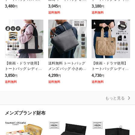
グ レディース 通勤バッ
ィース 大きめ A4 通勤
ス 肩掛けバッグ かばん
3,480
3,045
3,180
円
円
円
グ 通勤 仕事 ビジネス
通学 肩掛け 大容量 軽
カバン ジッパー式 手提
送料無料
送料無料
バッグ 軽い 大容量 肩
量 合皮 革 ビジネスバ
げかばん 自立 A4 大容
掛け オ
ッグ
量
【映画・ドラマ使用】
送料無料 トートバッグ
【映画・ドラマ使用】
トートバッグ レディー
メンズ バッグ 小さめ a
トートバッグ レディー
ス キャンバス a4 横型
4 カバン 軽量 ブランド
ス 大きめ ナイロン 仕
3,850
4,299
4,730
円
円
円
大きめ ファスナー付き
おしゃれ 大容量 革 レ
切り付き トートバッグ
送料無料
送料無料
送料無料
通勤 通学 3つ仕切り 整
ザー ビジネス 父の日
a4 軽量 上品 キルティ
理整頓
通
ング おしゃ
もっと見る
メンズブランド財布