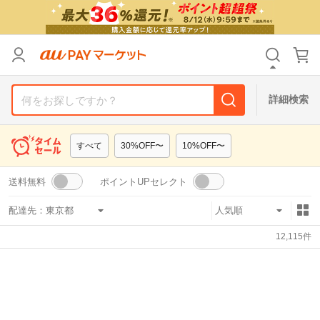
リセット
カテゴリ
カテゴリ
すべて
すべて
価格
価格
すべて
すべて
詳細検索
支払い方法
支払い方法
すべて
すべて
すべて
30%OFF〜
10%OFF〜
その他の条件
その他の条件
送料無料
ポイントUPセレクト
送料無料
送料無料
タイムセール
タイムセール
配達先：
Pontaパス特典対象すべて
Pontaパス特典対象すべて
ポイントUPセレクトのみ
ポイントUPセレクトのみ
12,115
件
サンキュー配送対象
サンキュー配送対象
レビューキャンペーン
レビューキャンペーン
キーワード
キーワード