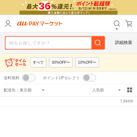
リセット
カテゴリ
カテゴリ
すべて
すべて
価格
価格
すべて
すべて
詳細検索
支払い方法
支払い方法
すべて
すべて
すべて
30%OFF〜
10%OFF〜
その他の条件
その他の条件
送料無料
ポイントUPセレクト
送料無料
送料無料
タイムセール
タイムセール
配達先：
Pontaパス特典対象すべて
Pontaパス特典対象すべて
ポイントUPセレクトのみ
ポイントUPセレクトのみ
7,994
件
サンキュー配送対象
サンキュー配送対象
レビューキャンペーン
レビューキャンペーン
キーワード
キーワード