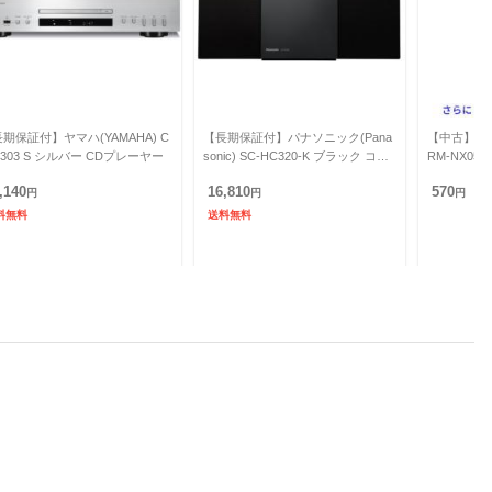
期保証付】ヤマハ(YAMAHA) C
【長期保証付】パナソニック(Pana
【中古】T
S303 S シルバー CDプレーヤー
sonic) SC-HC320-K ブラック コン
RM-NX0
パクトステレオシステム
,140
16,810
570
円
円
円
料無料
送料無料