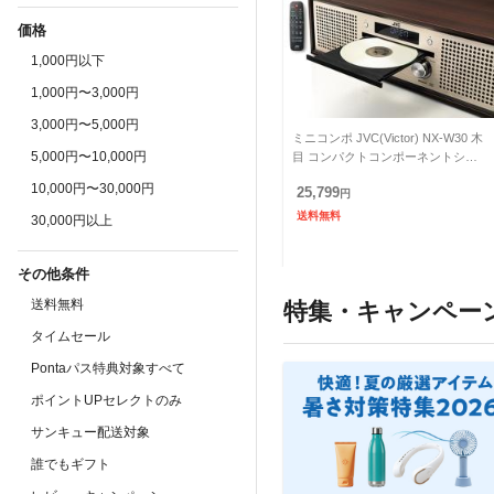
価格
1,000円以下
1,000円〜3,000円
3,000円〜5,000円
ミニコンポ JVC(Victor) NX-W30 木
5,000円〜10,000円
目 コンパクトコンポーネントシス
テム(CDコンポ) ワイドFM対応オー
10,000円〜30,000円
25,799
ディオ
円
送料無料
30,000円以上
その他条件
送料無料
特集・キャンペー
タイムセール
Pontaパス特典対象すべて
ポイントUPセレクトのみ
サンキュー配送対象
誰でもギフト