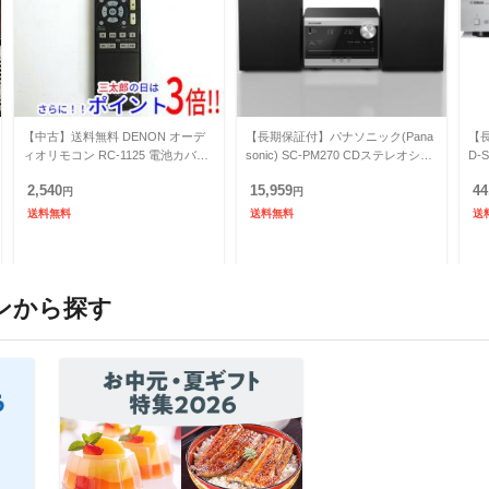
【中古】送料無料 DENON オーデ
【長期保証付】パナソニック(Pana
【長
ィオリモコン RC-1125 電池カバー
sonic) SC-PM270 CDステレオシス
D-
なし【ゆうパケット対応】
テム
2,540
15,959
44
円
円
送料無料
送料無料
送
ンから探す