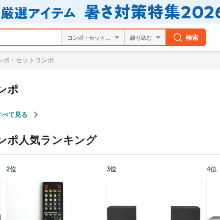
検索
絞り込む
ンポ・セットコンポ
ンポ
すべて見る
ンポ
人気ランキング
2
位
3
位
4
位