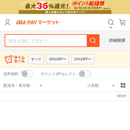
リセット
カテゴリ
カテゴリ
すべて
すべて
価格
価格
すべて
すべて
詳細検索
支払い方法
支払い方法
すべて
すべて
すべて
30%OFF〜
10%OFF〜
その他の条件
その他の条件
送料無料
ポイントUPセレクト
送料無料
送料無料
タイムセール
タイムセール
配達先：
Pontaパス特典対象すべて
Pontaパス特典対象すべて
ポイントUPセレクトのみ
ポイントUPセレクトのみ
966
件
サンキュー配送対象
サンキュー配送対象
レビューキャンペーン
レビューキャンペーン
キーワード
キーワード