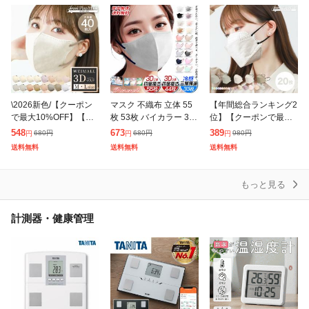
スク ポ
スク
\2026新色/【クーポン
マスク 不織布 立体 55
【年間総合ランキング2
で最大10%OFF】【大
枚 53枚 バイカラー 3D
位】【クーポンで最大1
容量タイプ】 マスク 不
4層 おしゃれ 不織布マ
0%OFF】 マスク 不織
548
673
389
680
円
680
円
980
円
円
円
円
織布 3Dマスク 4層 40
スク 立体マスク 3Dマ
布 立体 20枚 バイカラ
送料無料
送料無料
送料無料
枚 立体マスク 3D 立体
スク 不織布カラーマス
ー 立体マスク ポイント
ク
消化
もっと見る
計測器・健康管理