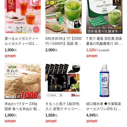
選べるルイボスティー
8/6(木)9:59まで!【2000
T 青汁 桑葉 茶匠庵 国産
ルイボスティー101個
円⇒1000円】国産 青汁
桑葉の乳酸菌青汁 30包
入・12種類のよくばり
30包 90g もぎたて青汁
メール便 送料無料 国産
1,000
2,000
1,620
3,240
円
円
円
円
ブレンド・プレミアム
飲みやすい 大麦若葉 安
桑葉青汁 腸活 乳酸菌
送料無料
送料無料
有機・黒豆ルイボス・
心 安全
酵素 明日葉 オリゴ糖 6
グリーンルイボス 母
米ぬかパウダー 230g
するっと黒汁 1箱30包
経口補水液 ◆大塚製薬
国産 食べる米ぬか 殺菌
入り 炭青汁 チャコール
オーエスワン(OS-1) 50
済 食物繊維 ビタミン
ドリンク 炭入り 乳酸菌
0mlx24本
1,000
1,828
4,045
円
円
円
鉄分 マグネシウム 糖質
酵素 ブラックジンジャ
送料無料
送料無料
送料無料
オフ 無添加 料理 混ぜ
ー マカ