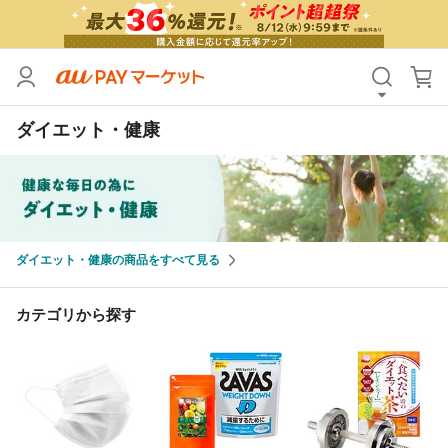
カテゴリ
すべて
ダイエット・健康
価格
すべて
支払い方法
すべて
その他の条件
ダイエット・健康の商品をすべて見る
送料無料
タイムセール
Pontaパス特典対象すべて
ポイントUPセレクトのみ
カテゴリから探す
サンキュー配送対象
レビューキャンペーン
キーワード