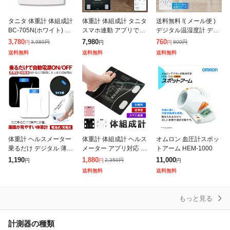
タニタ 体重計 体組成計
体重計 体組成計 タニタ
送料無料 !( メール便 )
BC-705N(ホワイト) 体
スマホ連動 アプリで管
デジタル温湿度計 デジ
脂肪計 体脂肪率 乗ると
理 精度 筋トレ 乗るだ
タル時計 温度計 湿度計
3,780
7,980
760
3,980
円
800
円
円
円
円
電源オン
けで測定 100g BC-768
見やすい大きいデジタ
送料無料
送料無料
送料無料
ル表示 薄型 コンパクト
軽量
体重計 ヘルスメーター
体重計 体組成計 ヘルス
オムロン 血圧計スポッ
乗るだけ デジタル 薄型
メーター アプリ対応 ス
トアーム HEM-1000
軽量 高精度 小型 軽量
マホ連動 iphone Androi
1,190
1,880
11,000
2,350
円
円
円
円
電源自動ON/OFF 最大1
d デジタル 体脂肪率 bl
送料無料
送料無料
80kg バックライト
uetooth
もっと見る
計測器の種類