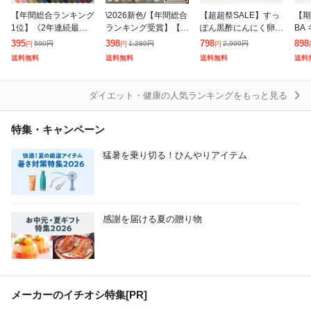
【年間総合ランキング
\2026新色/【年間総合
【超超祭SALE】すっ
【期
1位】《2年連続最も
ランキング受賞】【ク
ぽん黒酢にんにく卵黄
BA
売れたマスク》 マス
ーポンで10%OFF】
約3ヵ月分 無臭にんに
サプ
395
398
798
898
590
円
1,280
円
2,999
円
円
円
円
ク 不織布 50枚 30枚
マスク 不織布 立体 3
く 送料無料 サプリメ
品
送料無料
送料無料
送料無料
送料
バイカラー カラーマ
Dマスク 立体マスク
ント 健康食品
スク 冷感マスク ポ
冷感マスク
ダイエット・健康の人気ランキングをもっと見る
特集・キャンペーン
猛暑を乗り切る！ひんやりアイテム
感謝を届ける夏の贈り物
メーカーのイチオシ特集
[PR]