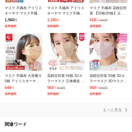
マスク 不織布 アイリス
マスク 不織布 アイリス
マスク 不織布 花粉症対
オーヤマ マスク不織布
オーヤマ マスク不織布
策 【50枚/20枚】立体
不織布 大容量 大人用
不織布 大容量 大人用
構造 血色マスク 3dマス
1,560
1,180
418
440
円
円
円
円
子供用マスク 使い捨て
子供用マスク 使い捨て
ク バイカラーマスク 大
送料無料
送料無料
送料無料
プリーツマスク ふつう
プリーツマスク ふつう
容量 使い捨て 不織布
サイズ 小
サイズ 小
ビュ
マスク 不織布 大容量 6
花粉症対策 50枚 3Dカ
花粉症対策 50枚 3Dカ
0枚 アイリスオーヤマ
ラーマスク 立体構造 3
ラーマスク 3Dマスク
アイリスヘルスケア 小
層構造 不織布マスク 小
立体構造 3層構造 冷感
648
560
560
590
円
590
円
円
円
円
さめ ふつう 大きめ 不
顔 カラーマスク 血色カ
タイプ 20枚 不織布マス
送料無料
送料無料
送料無料
織布マスク 白 カラー
ラー 春夏 バイカラー
ク 小顔 くすみカラーマ
おしゃれ
大
スク
もっと見る
関連ワード