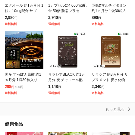
エクオール 約1ヵ月分 1
1カプセルに4,000mg配
亜鉛&マルチビタミン
粒に10mg配合 サプリ
合 50倍濃縮 プラセンタ
約1ヵ月分 1袋30粒入り
メント 大豆イソフラボ
ゴールド 約3ヵ月分 サ
栄養機能食品 サプリ サ
2,980
3,940
890
円
円
円
ン ラクトビオン酸 プラ
プリメント 美容 豚プラ
プリメント 健康食品
送料無料
送料無料
送料無料
センタ 乳酸菌 正規品
センタ コラーゲン 健康
食
国産 すっぽん黒酢 約1
サラシアBLACK 約1ヵ
サラシア 約3ヵ月分 サ
ヵ月分 1袋30粒入り ダ
月分 炭 チャコール配合
プリメント 炭水化物 ダ
イエット サプリ サプリ
サプリ サプリメント ダ
イエット 菊芋 健康食品
298
1,148
2,340
600
円
円
円
円
メント 健康食品 お試し
イエット サラシアブラ
送料無料
送料無料
送料無料
ック 健康食品
もっと見る
健康食品