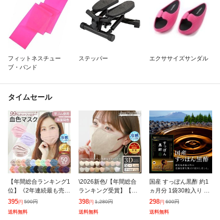
フィットネスチュー
ステッパー
エクササイズサンダル
ブ・バンド
タイムセール
【年間総合ランキング1
\2026新色/【年間総合
国産 すっぽん黒酢 約1
位】《2年連続最も売れ
ランキング受賞】【ク
ヵ月分 1袋30粒入り ダ
たマスク》 マスク 不織
ーポンで10%OFF】 マ
イエット サプリ サプリ
395
398
298
590
円
1,280
円
600
円
円
円
円
布 50枚 30枚 バイカラ
スク 不織布 立体 3Dマ
メント 健康食品 お試し
送料無料
送料無料
送料無料
ー カラーマスク 冷感マ
スク 立体マスク 冷感マ