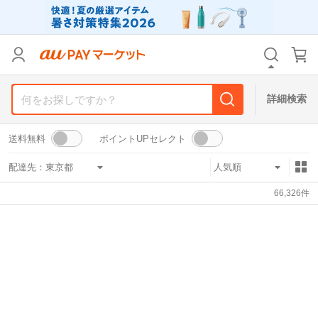
リセット
カテゴリ
カテゴリ
すべて
すべて
価格
価格
すべて
すべて
詳細検索
支払い方法
支払い方法
すべて
すべて
送料無料
ポイントUPセレクト
その他の条件
その他の条件
配達先：
送料無料
送料無料
タイムセール
タイムセール
66,326
件
Pontaパス特典対象すべて
Pontaパス特典対象すべて
ポイントUPセレクトのみ
ポイントUPセレクトのみ
サンキュー配送対象
サンキュー配送対象
レビューキャンペーン
レビューキャンペーン
キーワード
キーワード