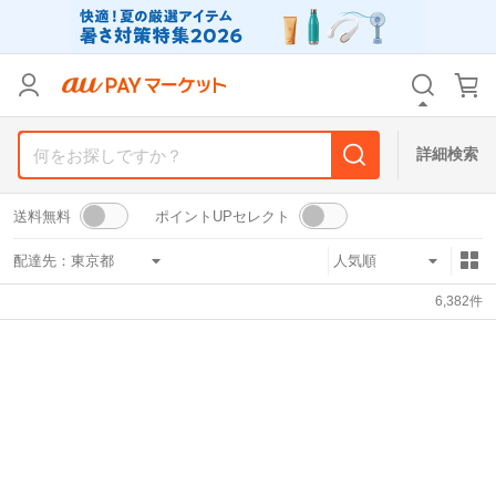
リセット
カテゴリ
カテゴリ
すべて
すべて
価格
価格
すべて
すべて
詳細検索
支払い方法
支払い方法
すべて
すべて
送料無料
ポイントUPセレクト
その他の条件
その他の条件
配達先：
送料無料
送料無料
タイムセール
タイムセール
6,382
件
Pontaパス特典対象すべて
Pontaパス特典対象すべて
ポイントUPセレクトのみ
ポイントUPセレクトのみ
サンキュー配送対象
サンキュー配送対象
レビューキャンペーン
レビューキャンペーン
キーワード
キーワード