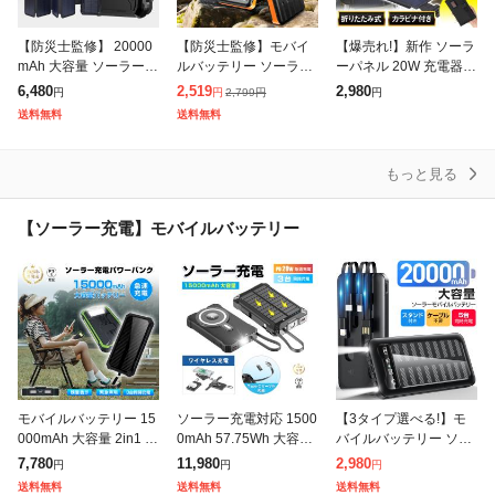
【防災士監修】 20000
【防災士監修】モバイ
【爆売れ!】新作 ソーラ
mAh 大容量 ソーラーモ
ルバッテリー ソーラー
ーパネル 20W 充電器
バイルバッテリー 5枚
スマホ充電器 ケーブル
太陽光発電 折り畳み式
6,480
2,519
2,980
2,799
円
円
円
円
パネル モバイルバッテ
内蔵 大容量 23800mAh
省エネ 節電対策 キャン
送料無料
送料無料
リー ワイヤレス充電 対
小型 急速充電器 残量表
プ 急速充電 高転換率
応 急速
示
超薄
もっと見る
【ソーラー充電】モバイルバッテリー
モバイルバッテリー 15
ソーラー充電対応 1500
【3タイプ選べる!】モ
000mAh 大容量 2in1 ソ
0mAh 57.75Wh 大容量
バイルバッテリー ソー
ーラーモバイルバッテ
モバイルバッテリー 15
ラー 大容量 防災グッズ
7,780
11,980
2,980
円
円
円
リー 日光を電力に変換
W高速ワイヤレス充電
軽量 充電器 2台同時充
送料無料
送料無料
送料無料