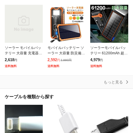
太陽光充電 懐中電灯型
+マグネット吸着+3台
電 iPhone/Androi
3
同時
ソーラー モバイルバッ
モバイルバッテリー ソ
ソーラーモバイルバッ
テリー 大容量 充電器 5
ーラー 大容量 防災備品
テリー 61200mAh 超大
000mAh 携帯充電器 ソ
15000mAh 軽量 充電器
容量 3.0A急速充電 5台
2,618
2,592
4,979
2,880
円
円
円
円
ーラー充電器 スマート
2台同時充電 iPhone/An
同時充電可能 ケーブル
送料無料
送料無料
送料無料
フォン スマホ 充電器
droid対応
内蔵 ソーラーチャージ
地震
ャー
もっと見る
ケーブルを種類から探す