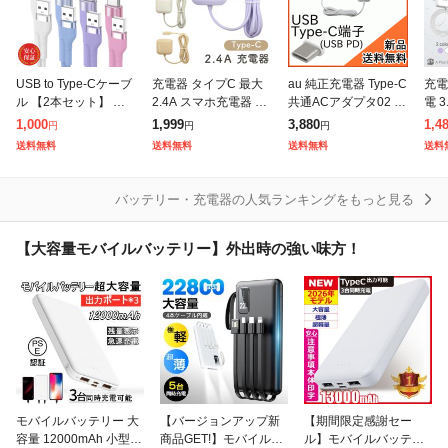
USB to Type-Cケーブ
充電器 タイプC 最大
au 純正充電器 Type-C
充電
ル 【2本セット】 シ
2.4A スマホ充電器 AC
共通ACアダプタ02 06
電 3
リコン USB PD66W
アダプター Type-C An
02PQA スマートフォ
プタ
1,000
1,999
3,880
1,4
円
円
円
対応 タイプCケーブル
droid 携帯充電器 ケー
ン USB PD 対応 [送料
充電
送料無料
送料無料
送料無料
送料
2m 1.2m 50cm
ブル コード 一体型
無料][au p
グ 
ne1
バッテリー・充電器の人気ランキングをもっと見る
【大容量モバイルバッテリー】外出時の強い味方！
モバイルバッテリー 大
【バージョンアップ新
【期間限定感謝セー
容量 12000mAh 小型
商品GET!】モバイルバ
ル】モバイルバッテリ