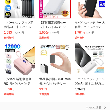
【バージョンアップ新
【期間限定感謝セー
モバイルバッテリー 大
商品GET!】モバイルバ
ル】モバイルバッテリ
容量モバイルバッテリ
ッテリー 軽量 22800m
ー 大容量 軽量 薄型 13
ー 軽量 薄型 20000mA
1,583
1,000
1,764
1,759
円
1,480
円
1,960
円
円
円
円
Ah 大容量 小型 スマホ
000mAh 2台同時充電 P
h 3台同時充電 PSE 5v/
送料無料
送料無料
送料無料
充電器 薄型 5台同時充
SE スマホ携帯充電器 i
2a スマホ携帯充電
電 急
Pho
【SNSで話題!新色登
世界最小最軽 4000mAh
モバイルバッテリー 50
場】モバイルバッテリ
モバイルバッテリー 防
00mAh 超ミニ 2A急速
ー 小型 12000mAh 大
災電源 大容量 コンパク
充電 iPhone17/16/15充
1,998
999
3,560
円
円
円
容量 2.1A急速充電 超ミ
ト スマホ充電器 超薄型
電 防災電源 ケーブル不
送料無料
送料無料
送料無料
ニ 充電器 2台同時充電
軽量 出力2ポート 急速
要 iOS用 T
T
充
もっと見る