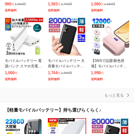
防災電源 急速充電 iPho
ッテリー 軽量 22800m
ー 大容量 軽量 薄型 13
980
1,583
1,000
1,000
円
1,759
円
1,480
円
円
円
円
ne17/16/15充電器 【P
Ah 大容量 小型 スマホ
000mAh 2台同時充電 P
送料無料
送料無料
送料無料
SE認証済】 残
充電器 薄型 5台同時充
SE スマホ携帯充電器 i
電 急
Pho
モバイルバッテリー 電
モバイルバッテリー 大
【SNSで話題!新色登
源バンク スマホ充電器
容量モバイルバッテリ
場】モバイルバッテリ
防災電源 大容量 12000
ー 軽量 薄型 20000mA
ー 小型 12000mAh 大
1,000
1,764
1,998
1,960
円
円
円
円
mAh 小型 急速充電 iPh
h 3台同時充電 PSE 5v/
容量 2.1A急速充電 超ミ
送料無料
送料無料
送料無料
one17/16/15充
2a スマホ携帯充電
ニ 充電器 2台同時充電
T
もっと見る
【軽量モバイルバッテリー】持ち運びらくらく♪