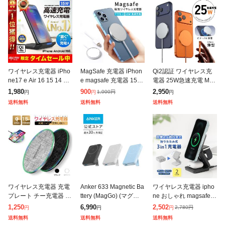
ワイヤレス充電器 iPho
MagSafe 充電器 iPhon
Qi2認証 ワイヤレス充
ne17 e Air 16 15 14 13
e magsafe 充電器 15W
電器 25W急速充電 Mag
12 11 SE3 スマホ アン
AirPods 充電器 マグセ
Safe対応 iPhone12〜1
1,980
900
2,950
1,000
円
円
円
円
ドロイド 無線充電器 a
ーフ 充電器 iPhone1
7シリーズ 薄型5.3mm
送料無料
送料無料
送料無料
アルミボディ
ワイヤレス充電器 充電
Anker 633 Magnetic Ba
ワイヤレス充電器 ipho
プレート チー充電器 Qi
ttery (MagGo) (マグネ
ne おしゃれ magsafe
認証 急速充電 置くだけ
ット式ワイヤレス充電
充電器 3in1 magsafe充
1,250
6,990
2,502
2,780
円
円
円
円
充電 電磁誘導式 iPhon
対応 10000mAh コンパ
電器 スタンド マグセー
送料無料
送料無料
送料無料
eシリーズ対応 iPhone
フ 充電器