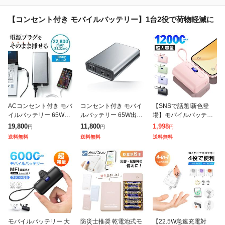
【コンセント付き モバイルバッテリー】1台2役で荷物軽減に
ACコンセント付き モバ
コンセント付き モバイ
【SNSで話題!新色登
イルバッテリー 65W出
ルバッテリー 65W出力
場】モバイルバッテリ
力 22800mAh (83.22W
11,400mAh ノートパソ
ー 小型 12000mAh 大
19,800
11,800
1,998
円
円
円
h) ノートパソコン スマ
コン スマホ USB充電 [7
容量 2.1A急速充電 超ミ
送料無料
送料無料
送料無料
ホ タブレット 充
00-BTL025N
ニ 充電器 2台同時充電
T
モバイルバッテリー 大
防災士推奨 乾電池式モ
【22.5W急速充電対