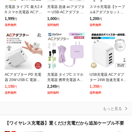
充電器 タイプC 最大2.4
充電器 急速 acアダプタ
スマホ充電器【ケーブ
A スマホ充電器 ACアダ
ー USB-ACアダプタ 2
ル&アダプタセット】Ty
プター Type-C Android
ポート 5V 3.4A USB ス
pe-C to Type-Cケーブ
1,999
1,000
1,200
円
円
円
携帯充電器 ケーブル コ
マートIC 充電器 チャー
ル + USB-ACアダプタ
送料無料
送料無料
送料無料
ード 一体型
ジャー PSE
100cm 超急速充
ACアダプター PD 充電
充電器 タイプC スマホ
USB充電器 ACアダプ
器 20W USB-C 電源ア
充電器 携帯充電器 AC
ター 24W 急速充電 4台
ダプター 急速充電器 U
アダプター Type-C ア
同時充電 折りたたみプ
1,198
2,249
1,398
円
円
円
SB-A+Type-C ダブル出
ンドロイド android 充
ラグ 軽量81g グローバ
送料無料
送料無料
送料無料
力 ACアダプタ
電機 ケーブル 携帯電
ル電圧 100V〜240V
もっと見る
【ワイヤレス充電器】置くだけ充電だから追加ケーブル不要