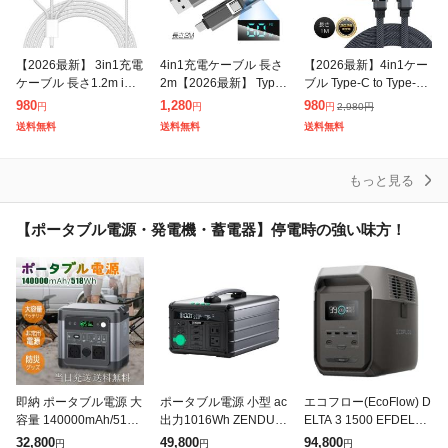
【2026最新】 3in1充電
4in1充電ケーブル 長さ
【2026最新】4in1ケー
ケーブル 長さ1.2m iwat
2m【2026最新】 Type-
ブル Type-C to Type-C
chとiphoneを同時に充
C to Type-Cケーブル iP
充電ケーブル iPhone17
980
1,280
980
2,980
円
円
円
円
電 マグネット式充電 ap
hone17 Type-C/iPh
1m 充電コード Type-C
送料無料
送料無料
送料無料
plewat
もっと見る
【ポータブル電源・発電機・蓄電器】停電時の強い味方！
即納 ポータブル電源 大
ポータブル電源 小型 ac
エコフロー(EcoFlow) D
容量 140000mAh/518
出力1016Wh ZENDUR
ELTA 3 1500 EFDELTA
Wh 蓄電池 家庭用 発電
E SuperBase 1000M 防
1500JP ポータブル電
32,800
49,800
94,800
円
円
円