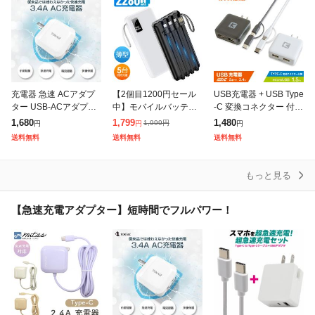
充電器 急速 ACアダプ
【2個目1200円セール
USB充電器 + USB Type
ター USB-ACアダプタ
中】モバイルバッテリ
-C 変換コネクター 付き
2ポート 5V 3.4A USB
ー 大容量 軽量 薄型 22
マイクロUSB ケーブル
1,680
1,799
1,480
1,999
円
円
円
円
スマートIC 充電器 チャ
800mAh/20000mAh 大
1.5m セット 2ポート 3.
送料無料
送料無料
送料無料
ージャー PSE
容量 3/5台同時充電
4A 2
もっと見る
【急速充電アダプター】短時間でフルパワー！