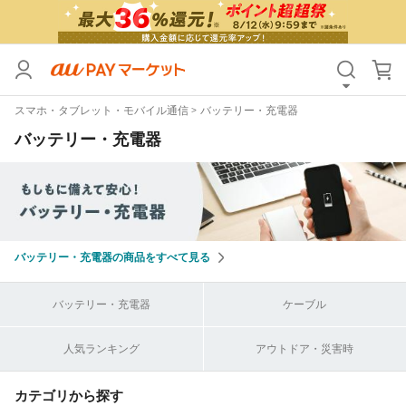
カテゴリ
すべて
スマホ・タブレット・モバイル通信
バッテリー・充電器
価格
すべて
バッテリー・充電器
支払い方法
すべて
その他の条件
送料無料
タイムセール
バッテリー・充電器の商品をすべて見る
Pontaパス特典対象すべて
ポイントUPセレクトのみ
バッテリー・充電器
ケーブル
サンキュー配送対象
レビューキャンペーン
人気ランキング
アウトドア・災害時
キーワード
カテゴリから探す