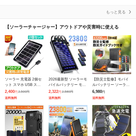
もっと見る
【ソーラーチャージャー】アウトドアや災害時に使える
ソーラー 充電器 2個セ
2026最新型 ソーラーモ
【防災士監修】モバイ
ット スマホ USB スマ
バイルバッテリー モバ
ルバッテリー ソーラー
ホ充電 ソーラー充電 ソ
イルバッテリー バッテ
63200mAh ソーラーチ
2,400
2,322
6,980
2,500
円
2,580
円
円
円
円
ーラー発電 防災グッズ
リー 23800mAh ソーラ
ャージャー スマホ充電
送料無料
送料無料
送料無料
ー 大容量 6台同時充電
3WAY充電 2台同時充電
手回