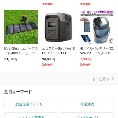
機 車中泊 キャンプ ア
災 蓄電池 発電機 防災
源 1536Wh(最大 5.5k
送料無料
送料無料
ウトドア 防災グッズ
グッズ
EVERBright エバーブラ
エコフロー(EcoFlow) D
モバイルバッテリー 22.
イト 40W ソーラーパネ
ELTA 3 1500 EFDELTA
5Wパワーバンク 80000
ル SSBSP-40W(ソーラ
1500JP ポータブル電
mAh 大容量 防災電源
23,100
94,800
7,980
円
円
円
ー充電 ソーラーパネル
源 1536Wh(最大 5.5k
急速充電 iPhone17/16/
送料無料
送料無料
ソーラー 蓄電器
15充電 家庭
もっと見る
注目キーワード
急速充電バッテリー
乾電池式
コンパクト充電器
ロングケーブル