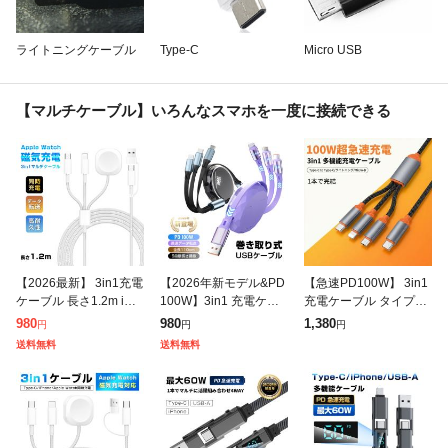
ライトニングケーブル
Type-C
Micro USB
【マルチケーブル】いろんなスマホを一度に接続できる
【2026最新】 3in1充電
【2026年新モデル&PD
【急速PD100W】 3in1
ケーブル 長さ1.2m iwat
100W】3in1 充電ケー
充電ケーブル タイプc 3
chとiphoneを同時に充
ブル 長さ110cm Type-c
イン1 急速充電ケーブ
980
980
1,380
円
円
円
電 ワイヤレス充電器 ap
microUSB Android 巻
ル TypeC 急速充電 タイ
送料無料
送料無料
plewat
プcケーブル マル