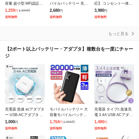
容量 超小型 MFi認証品
バイルバッテリー 充電
応】 コンセント一体型
2台同時充電 6000mAh
器 単3電池 6本 ケーブ
モバイルバッテリー 大
1,259
2,680
3,980
1,399
円
円
円
円
軽量 ケーブル内蔵ミニ
ル内蔵 防災グッズ 電池
容量 10000mAh 38.5W
送料無料
送料無料
送料無料
便利 オシャモバ 充電器
式 スマホ充電器 電池式
h コンパクト 軽量 ポー
モバイルバ
もっと見る
【2ポート以上バッテリー・アダプタ】複数台を一度にチャー
ジ
充電器 急速 acアダプタ
モバイルバッテリー 大
充電器 タイプc 急速充
ー USB-ACアダプタ 2
容量モバイルバッテリ
電 3.4A USB ACアダプ
ポート 5V 3.4A USB ス
ー 軽量 薄型 20000mA
ター 2ポート 同時充電
1,000
1,764
1,480
1,960
円
円
円
円
マートIC 充電器 チャー
h 3台同時充電 PSE 5v/
折りたたみプラグ スマ
送料無料
送料無料
送料無料
ジャー PSE
2a スマホ携帯充電
ホ充電器 iPhone1