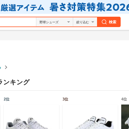
検索
絞り込む
る
ランキング
2
位
3
位
4
位