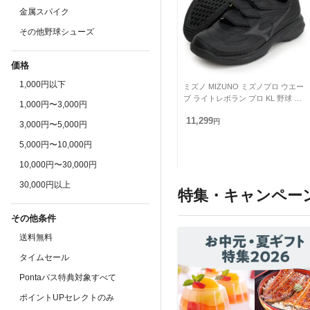
金属スパイク
その他野球シューズ
価格
1,000円以下
ミズノ MIZUNO ミズノプロ ウエー
ブ ライトレボラン プロ KL 野球 シ
1,000円〜3,000円
ューズ トレーニングシューズ 22SS
11,299
(
円
3,000円〜5,000円
5,000円〜10,000円
10,000円〜30,000円
30,000円以上
特集・キャンペー
その他条件
送料無料
タイムセール
Pontaパス特典対象すべて
ポイントUPセレクトのみ