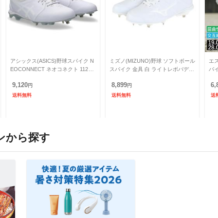
アシックス(ASICS)野球スパイク N
ミズノ(MIZUNO)野球 ソフトボール
エス
EOCONNECT ネオコネクト 1123A
スパイク 金具 白 ライトレボバディ
パ
054.110(Men’s)
ー2 11GM232601(Men’s)
スタ
9,120
8,899
6,
円
円
送料無料
送料無料
送
ンから探す