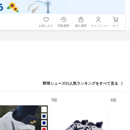
お気に入り
閲覧履歴
購入履歴
マイメニュー
かご
野球シューズ
の人気ランキングをすべて見る
5
位
6
位