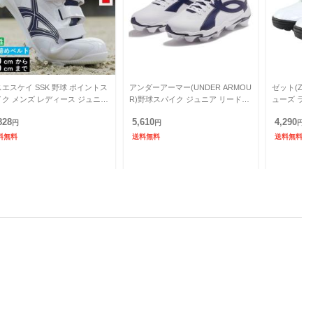
エスケイ SSK 野球 ポイントス
アンダーアーマー(UNDER ARMOU
ゼット(ZE
イク メンズ レディース ジュニア
R)野球スパイク ジュニア リードオ
ューズ ラフィ
ーランナーMCL SSF4200BL
フ アイコン ロー RM 6010143 100(.
11 白 ホワイ
828
5,610
4,290
円
円
円
料無料
送料無料
送料無料