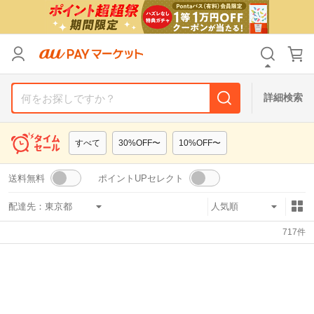
リセット
カテゴリ
カテゴリ
すべて
すべて
価格
価格
すべて
すべて
詳細検索
支払い方法
支払い方法
すべて
すべて
すべて
30%OFF〜
10%OFF〜
その他の条件
その他の条件
送料無料
ポイントUPセレクト
送料無料
送料無料
タイムセール
タイムセール
配達先：
Pontaパス特典対象すべて
Pontaパス特典対象すべて
ポイントUPセレクトのみ
ポイントUPセレクトのみ
717
件
サンキュー配送対象
サンキュー配送対象
レビューキャンペーン
レビューキャンペーン
キーワード
キーワード