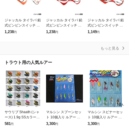
ジャッカル タイラバ 鉛
ジャッカル タイラバ 鉛
ジャッカル タイラバ 鉛
式ビンビンスイッチ 10
式ビンビンスイッチ 10
式ビンビンスイッチ 80
0g F-0281 ブライトイ
0g F-0069 レッドゴー
g F-0280 ブライトオレ
1,238
1,238
1,149
円
円
円
エロー
ルド
ンジ
もっと見る
トラウト用の人気ルアー
サウリブ Shaath (シャ
マルシン スプーンセッ
マルシン スピナーセッ
ース) 1.9g SSカラー
ト 10個入り ルアー シ
ト 10個入り ルアー シ
(トラウトルアー スプー
ーバス スプーン マイク
ーバス スピナー スピナ
581
3,300
3,300
円
円
円
ン)
ロ フィッシング トラウ
ーベイト フィッシング