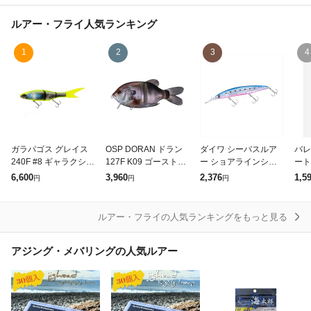
除外ワード
ルアー・フライ
人気ランキング
1
2
3
4
ガラパゴス グレイス
OSP DORAN ドラン
ダイワ シーバスルア
バレ
240F #8 ギャラクシー
127F K09 ゴーストリ
ー ショアラインシャ
ート
【釣具 釣り具】
アルギル
イナーZ セットアッパ
コ 
6,600
3,960
2,376
1,5
円
円
円
ー レーザーインパク
グロ
ト 125SDR-LI LIブル
ピンイワシ
ルアー・フライの人気ランキングをもっと見る
アジング・メバリングの人気ルアー