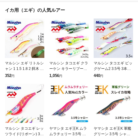
イカ用（エギ）の人気ルアー
マルシン エギ リトルシ
マルシン タコエギ クラ
マルシン タコエギ ビッ
ャン 1 1.5 1.8 2 餌木 エ
ーケン キラーリブート
グゲーム2 3.5号 3本針
ギング 光る 夜光 グロ
2カラーセット 3号 3.5
オクトパス たこ 蛸 タ
352
1,056
440
円
円
円
ー ルアー 釣り イカ釣
号 5本針 オクトパス た
コ釣り エギ 餌木 エギ
り サイトフィッシ
こ 蛸 タコ釣り エギ 餌
ング 光る 夜光 グロー
マルシン タコエギ レッ
ヤマシタ エギ王K ムラ
ヤマシタ エギ王K 軍艦
ツライド(リボーン) 3号
ムラチェリー 3.5号 シ
グリーン 3.5号 シャロ