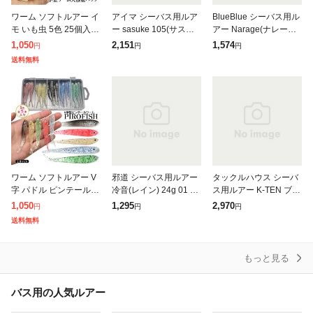
ワーム ソフトルアー イ
アイマ シーバス用ルア
BlueBlue シーバス用ル
モ いも虫 5色 25個入り
ー sasuke 105(サスケ 1
アー Narage(ナレージ)
1インチ 1inch 小さい
05) 105mm #SKF105-1
50mm #17 イガイブラ
1,050
2,151
1,574
円
円
円
一口サイズ 夜光 グロー
02 チャートバックパー
ック
送料無料
ケース付き 釣り
ル
ワーム ソフトルアー V
邪道 シーバス用ルアー
タックルハウス シーバ
字 パドル ピンテール 2.
冷音(レイン) 24g 01 メ
ス用ルアー K-TEN ブル
8インチ 5色 25個セッ
ッキイワシ
ーオーシャン シンキン
1,050
1,295
2,970
円
円
円
ト ケース付き 釣り ル
グワークス 140mm No.
送料無料
アー 小魚 微波動 ソル
RS15 トビウオ
ト
もっと見る
バス用の人気ルアー