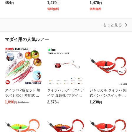
3.5号 4号 3本針 オクト
ャロー エギング エギ
ー エギング 春イカ ア
484
1,470
1,470
円
円
円
パス たこ 蛸 タコ釣り
春イカ アオリイカ 定番
オリイカ 人気カラー S
送料無料
送料無料
エギ 餌木 エギング
人気カラー ケイムラ
タイプ
もっと見る
マダイ用の人気ルアー
タイラバ 2色セット 鯛
タイラバ ルアー ima ア
ジャッカル タイラバ 鉛
ラバ 仕掛け 遊動式 反
イマ 真鯛魂 (マダイソ
式ビンビンスイッチ 10
射板 夜光 グロー マダ
ウル)レンジセッター 1
0g F-0280 ブライトオ
1,090
2,373
1,238
1,150
円
円
円
円
イ 青物 ヒラメ 釣り ル
3号 真鯛 青物 タイラバ
レンジ
アー カーリー 2個 セッ
フラットフィッシュ 釣
ト