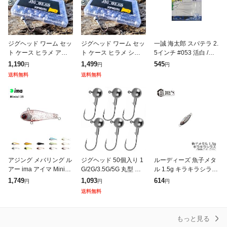
ジグヘッド ワーム セッ
ジグヘッド ワーム セッ
一誠 海太郎 スパテラ 2.
ト ケース ヒラメ アジ
ト ケース ヒラメ シー
5インチ #053 活白 /メ
ング ロックフィッシュ
バス アジング ロックフ
バリング アジング ワー
1,190
1,499
545
円
円
円
シーバス メバリング カ
ィッシュ メバリング カ
ム ライトソルト issei
送料無料
送料無料
サゴ バス 30個入 安い
サゴ バス 30個入 安い
村上晴彦 【釣具
重さ
重さ
アジング メバリング ル
ジグヘッド 50個入り 1
ルーディーズ 魚子メタ
アー ima アイマ Miniel
G/2G/3.5G/5G 丸型 ジ
ル 1.5g キラキラシラス
(ミニエル) 35シーバス
グ ヘッド セット ルア
/ソルトルアー RUDEI'S
1,749
1,093
614
円
円
円
青物 スズキ ヒラスズキ
ー アジング メバリング
金丸竜児 ギョシメタル
送料無料
フラットフィ
ワーム オモリ 釣
スロージグ アジ ア
もっと見る