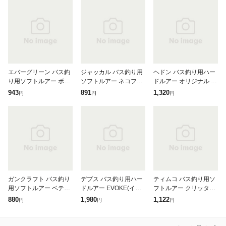
エバーグリーン バス釣
ジャッカル バス釣り用
ヘドン バス釣り用ハー
り用ソフトルアー ボウ
ソフトルアー ネコフリ
ドルアー オリジナル ヴ
ワーム 12インチ #14 ア
ック 5.8インチ コーラ
ァンプ スプーク(VAMP
943
891
1,320
円
円
円
ユ
ブルーギル
SPOOK X9750) #S
ガンクラフト バス釣り
デプス バス釣り用ハー
ティムコ バス釣り用ソ
用ソフトルアー ベティ
ドルアー EVOKE(イヴ
フトルアー クリッター
3.9インチ #02 NSラメ
ォーク) 1.2 55mm #15
タックル 野良ネズミ マ
880
1,980
1,122
円
円
円
REクローCHベリー
グナム ECO 125mm #0
7 ハツカネズミカイ