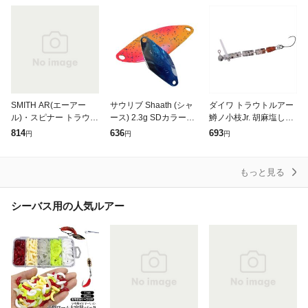
ト メバル バス 淡水 渓
トラウト メバル バス
流ルア
淡水 渓
SMITH AR(エーアー
サウリブ Shaath (シャ
ダイワ トラウトルアー
ル)・スピナー トラウト
ース) 2.3g SDカラー
鱒ノ小枝Jr. 胡麻塩しょ
モデル 2.1g 18 CRWN
(スプーン トラウトルア
うゆ
814
636
693
円
円
円
ー)
もっと見る
シーバス用の人気ルアー