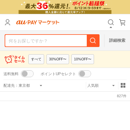
リセット
カテゴリ
カテゴリ
すべて
すべて
価格
価格
すべて
すべて
詳細検索
支払い方法
支払い方法
すべて
すべて
すべて
30%OFF〜
10%OFF〜
その他の条件
その他の条件
送料無料
ポイントUPセレクト
送料無料
送料無料
タイムセール
タイムセール
配達先：
Pontaパス特典対象すべて
Pontaパス特典対象すべて
ポイントUPセレクトのみ
ポイントUPセレクトのみ
827
件
サンキュー配送対象
サンキュー配送対象
レビューキャンペーン
レビューキャンペーン
キーワード
キーワード