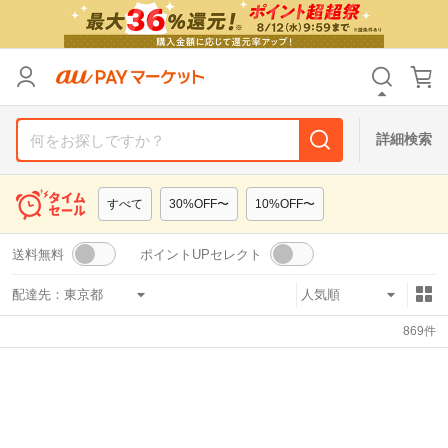
リセット
カテゴリ
カテゴリ
すべて
すべて
価格
価格
すべて
すべて
詳細検索
支払い方法
支払い方法
すべて
すべて
すべて
30%OFF〜
10%OFF〜
その他の条件
その他の条件
送料無料
ポイントUPセレクト
送料無料
送料無料
タイムセール
タイムセール
配達先：
Pontaパス特典対象すべて
Pontaパス特典対象すべて
ポイントUPセレクトのみ
ポイントUPセレクトのみ
869
件
サンキュー配送対象
サンキュー配送対象
レビューキャンペーン
レビューキャンペーン
キーワード
キーワード