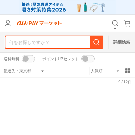
リセット
カテゴリ
カテゴリ
すべて
すべて
価格
価格
すべて
すべて
詳細検索
支払い方法
支払い方法
すべて
すべて
送料無料
ポイントUPセレクト
その他の条件
その他の条件
配達先：
送料無料
送料無料
タイムセール
タイムセール
9,312
件
Pontaパス特典対象すべて
Pontaパス特典対象すべて
ポイントUPセレクトのみ
ポイントUPセレクトのみ
サンキュー配送対象
サンキュー配送対象
レビューキャンペーン
レビューキャンペーン
キーワード
キーワード