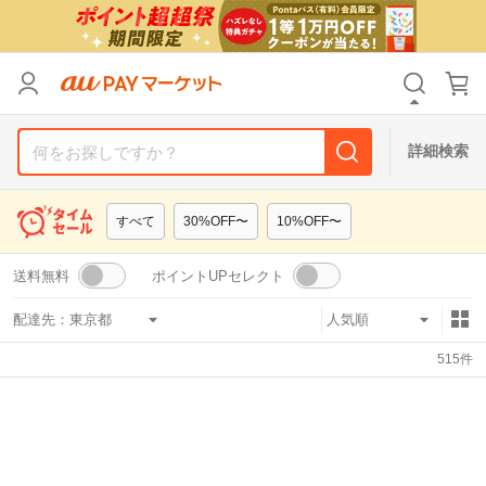
リセット
カテゴリ
カテゴリ
すべて
すべて
価格
価格
すべて
すべて
詳細検索
支払い方法
支払い方法
すべて
すべて
すべて
30%OFF〜
10%OFF〜
その他の条件
その他の条件
送料無料
ポイントUPセレクト
送料無料
送料無料
タイムセール
タイムセール
配達先：
Pontaパス特典対象すべて
Pontaパス特典対象すべて
ポイントUPセレクトのみ
ポイントUPセレクトのみ
515
件
サンキュー配送対象
サンキュー配送対象
レビューキャンペーン
レビューキャンペーン
キーワード
キーワード