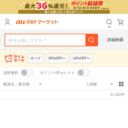
リセット
カテゴリ
カテゴリ
すべて
すべて
価格
価格
すべて
すべて
詳細検索
支払い方法
支払い方法
すべて
すべて
すべて
30%OFF〜
10%OFF〜
その他の条件
その他の条件
送料無料
ポイントUPセレクト
送料無料
送料無料
タイムセール
タイムセール
配達先：
Pontaパス特典対象すべて
Pontaパス特典対象すべて
ポイントUPセレクトのみ
ポイントUPセレクトのみ
21,182
件
サンキュー配送対象
サンキュー配送対象
レビューキャンペーン
レビューキャンペーン
キーワード
キーワード