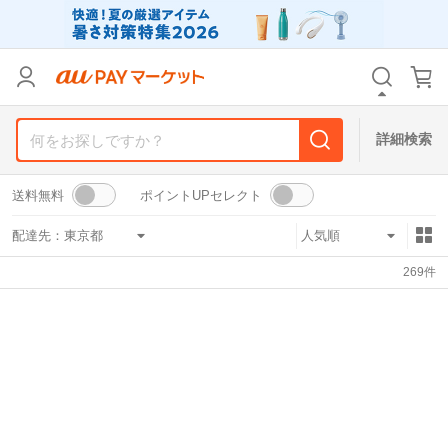
リセット
カテゴリ
カテゴリ
すべて
すべて
価格
価格
すべて
すべて
詳細検索
支払い方法
支払い方法
すべて
すべて
送料無料
ポイントUPセレクト
その他の条件
その他の条件
配達先：
送料無料
送料無料
タイムセール
タイムセール
269
件
Pontaパス特典対象すべて
Pontaパス特典対象すべて
ポイントUPセレクトのみ
ポイントUPセレクトのみ
サンキュー配送対象
サンキュー配送対象
レビューキャンペーン
レビューキャンペーン
キーワード
キーワード