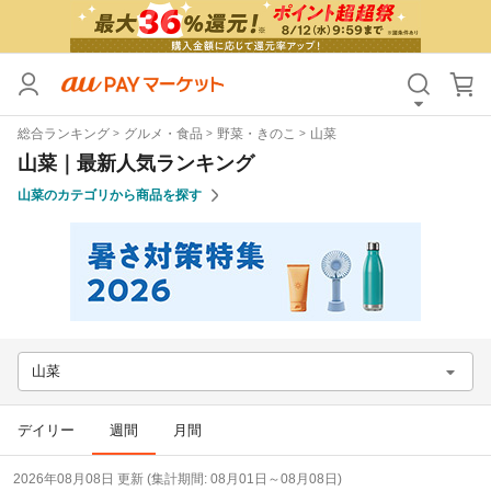
カテゴリ
すべて
総合ランキング
グルメ・食品
野菜・きのこ
山菜
価格
すべて
山菜｜最新人気ランキング
山菜のカテゴリから商品を探す
支払い方法
すべて
その他の条件
送料無料
タイムセール
Pontaパス特典対象すべて
ポイントUPセレクトのみ
山菜
サンキュー配送対象
レビューキャンペーン
デイリー
週間
月間
キーワード
2026年08月08日 更新 (集計期間: 08月01日～08月08日)