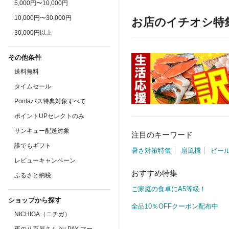
5,000円〜10,000円
10,000円〜30,000円
お店のイチオシ特
30,000円以上
その他条件
送料無料
タイムセール
Pontaパス特典対象すべて
ポイントUPセレクトのみ
サンキュー配送対象
注目のキーワード
誰でもギフト
暑さ対策特集
扇風機
ビー
レビューキャンペーン
おすすめ特集
ふるさと納税
ご家庭の食卓にA5等級！
ショップから探す
全品10％OFFクーポン配布中
NICHIGA（ニチガ）