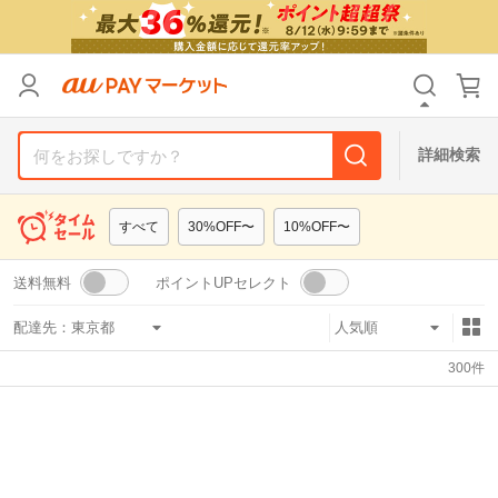
リセット
カテゴリ
カテゴリ
すべて
すべて
価格
価格
すべて
すべて
詳細検索
支払い方法
支払い方法
すべて
すべて
すべて
30%OFF〜
10%OFF〜
その他の条件
その他の条件
送料無料
ポイントUPセレクト
送料無料
送料無料
タイムセール
タイムセール
配達先：
Pontaパス特典対象すべて
Pontaパス特典対象すべて
ポイントUPセレクトのみ
ポイントUPセレクトのみ
300
件
サンキュー配送対象
サンキュー配送対象
レビューキャンペーン
レビューキャンペーン
キーワード
キーワード