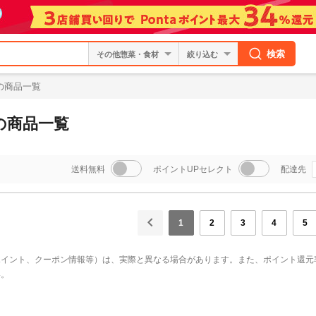
検索
絞り込む
の商品一覧
の商品一覧
送料無料
ポイントUPセレクト
配達先
1
2
3
4
5
ポイント、クーポン情報等）は、実際と異なる場合があります。また、ポイント還元
い。