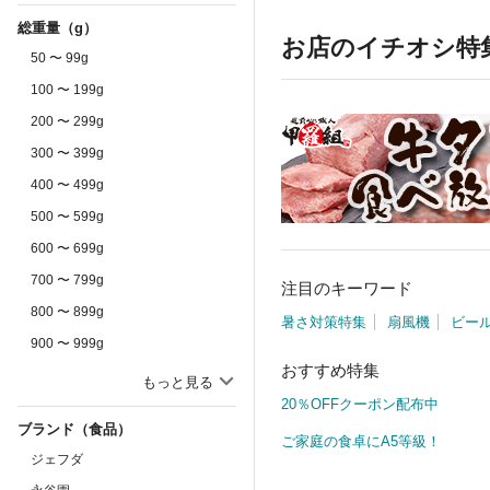
総重量（g）
お店のイチオシ特
50 〜 99g
100 〜 199g
200 〜 299g
300 〜 399g
400 〜 499g
500 〜 599g
600 〜 699g
700 〜 799g
注目のキーワード
800 〜 899g
暑さ対策特集
扇風機
ビー
900 〜 999g
おすすめ特集
1.00 〜 1.99kg
もっと見る
20％OFFクーポン配布中
2.00 〜 2.99kg
ブランド（食品）
3.00 〜 4.99kg
ご家庭の食卓にA5等級！
ジェフダ
5.00 〜 7.49kg