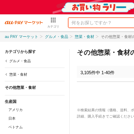
カテゴリ
au PAY マーケット
グルメ・食品
惣菜・食材
その他惣菜・食材
その他惣菜・食材
カテゴリから探す
グルメ・食品
3,105
件中
1
-
40
件
惣菜・食材
その他惣菜・食材
生産国
アメリカ
※検索結果の情報（価格、送料、
詳細、購入手続きでご確認くださ
日本
ベトナム