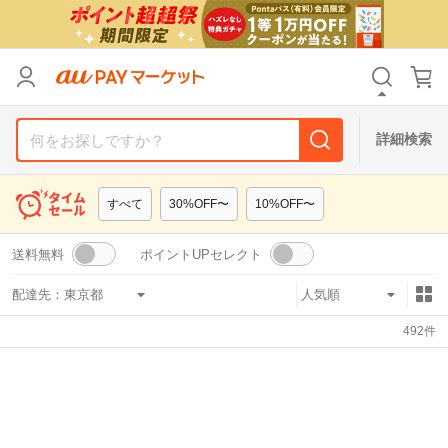
リセット
カテゴリ
カテゴリ
すべて
すべて
価格
価格
すべて
すべて
詳細検索
支払い方法
支払い方法
すべて
すべて
すべて
30%OFF〜
10%OFF〜
その他の条件
その他の条件
送料無料
ポイントUPセレクト
送料無料
送料無料
タイムセール
タイムセール
配達先：
Pontaパス特典対象すべて
Pontaパス特典対象すべて
ポイントUPセレクトのみ
ポイントUPセレクトのみ
492
件
サンキュー配送対象
サンキュー配送対象
レビューキャンペーン
レビューキャンペーン
キーワード
キーワード