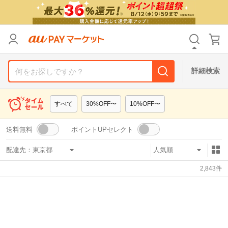
リセット
カテゴリ
カテゴリ
すべて
すべて
価格
価格
すべて
すべて
詳細検索
支払い方法
支払い方法
すべて
すべて
すべて
30%OFF〜
10%OFF〜
その他の条件
その他の条件
送料無料
ポイントUPセレクト
送料無料
送料無料
タイムセール
タイムセール
配達先：
Pontaパス特典対象すべて
Pontaパス特典対象すべて
ポイントUPセレクトのみ
ポイントUPセレクトのみ
2,843
件
サンキュー配送対象
サンキュー配送対象
レビューキャンペーン
レビューキャンペーン
キーワード
キーワード