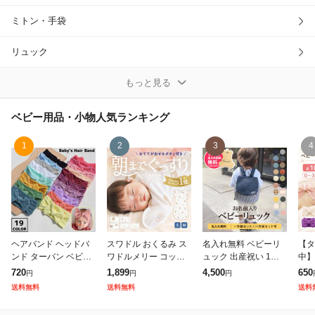
ミトン・手袋
除外ワード
リュック
水着
もっと見る
着ぐるみ・コスチューム
ベビー用品・小物
人気ランキング
その他ベビー用品・小物
1
2
3
4
ヘアバンド ヘッドバ
スワドル おくるみ ス
名入れ無料 ベビーリ
【タ
ンド ターバン ベビー
ワドルメリー コット
ュック 出産祝い 1歳
中】
赤ちゃん 子供 ヘアア
ン 手が出せる 選べる
誕生日 プレゼント 男
ド 
720
1,899
4,500
650
円
円
円
クセサリー 幅広 ヘア
サイズ 赤ちゃん 肌に
の子 女の子 おしゃれ
ゃん
送料無料
送料無料
送料
アレンジ ビッグリボ
優しい 夜泣き対策 ベ
かわいい 一升餅 一升
ヘア
ン 大きめ かわいい
ビー 出産祝い かわ
餅リュック ベビ
の子