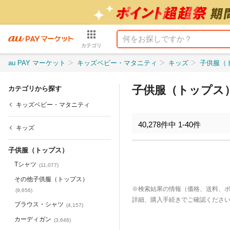
カテゴリ
au PAY マーケット
キッズベビー・マタニティ
キッズ
子供服（
子供服（トップス
カテゴリから探す
キッズベビー・マタニティ
40,278
件中
1
-
40
件
キッズ
子供服（トップス）
Tシャツ
(
11,077
)
その他子供服（トップス）
※検索結果の情報（価格、送料、
(
9,656
)
詳細、購入手続きでご確認くださ
ブラウス・シャツ
(
4,157
)
カーディガン
(
3,646
)