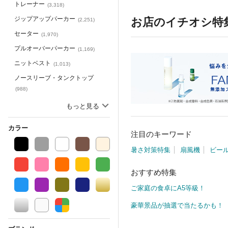
トレーナー
(
3,318
)
ジップアップパーカー
お店のイチオシ特
(
2,251
)
セーター
(
1,970
)
プルオーバーパーカー
(
1,169
)
ニットベスト
(
1,013
)
ノースリーブ・タンクトップ
(
988
)
キャミソール
(
526
)
もっと見る
ポロシャツ
(
507
)
カラー
注目のキーワード
暑さ対策特集
扇風機
ビー
おすすめ特集
ご家庭の食卓にA5等級！
豪華景品が抽選で当たるかも！